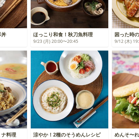
豚丼
ほっこり和食！秋刀魚料理
困った時
9/23 (月) 20:00〜20:45
9/12 (木) 1
ミナ料理
涼やか！2種のそうめんレシピ
めんそ〜