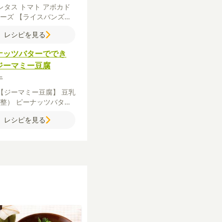
レタス
トマト
アボカド
ネーズ
【ライスバンズ】
ん
卵
ピザ用チーズ
塩
こ
レシピを見る
う
サラダ油
【タコスミー
合いびき肉
たまねぎ
サラ
ナッツバターででき
にんにくすりおろし
しょ
ジーマミー豆腐
すりおろし
ウスターソー
マトケチャップ
味噌
こし
牛
【ジーマミー豆腐】
豆乳
調整）
ピーナッツバター
粉
【タレ】
しょうゆ
みり
レシピを見る
糖