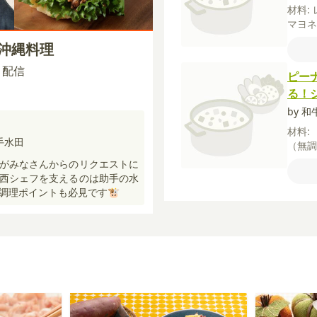
材料:
マヨ
ごは
！沖縄料理
しょ
ト】
45 配信
ピー
ダ油
る！
うが
ス
ト
by 和
ょう
材料:
手水田
（無
片栗
がみなさんからのリクエストに
ん
砂
西シェフを支えるのは助手の水
調理ポイントも必見です🐮