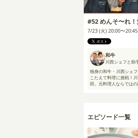
#52 めんそ〜れ
7/23 (火) 20:00〜20:
和牛
川西シェフと助
独身の和牛・川西シェフ
こたえて料理に挑戦！川
田。元料理人ならではの
エピソード一覧