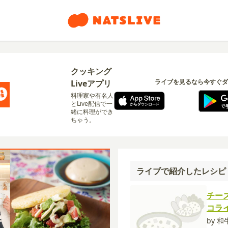
クッキング
ライブを見るなら今すぐダ
Liveアプリ
料理家や有名人
とLive配信で一
緒に料理ができ
ちゃう。
ライブで紹介したレシピ
チー
コラ
by 和