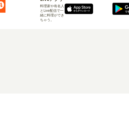
料理家や有名人
とLive配信で一
緒に料理ができ
ちゃう。
ログイン
リシー
サービス利用規約
有料サービス利用規約
特定商取