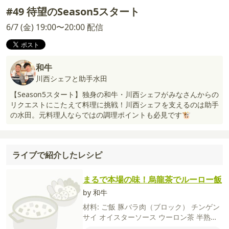
#49 待望のSeason5スタート
6/7 (金) 19:00〜20:00 配信
和牛
川西シェフと助手水田
【Season5スタート】独身の和牛・川西シェフがみなさんからの
リクエストにこたえて料理に挑戦！川西シェフを支えるのは助手
の水田。元料理人ならではの調理ポイントも必見です🐮
ライブで紹介したレシピ
まるで本場の味！烏龍茶でルーロー飯
by 和牛
材料:
ご飯
豚バラ肉（ブロック）
チンゲン
サイ
オイスターソース
ウーロン茶
半熟卵
【A】
ウーロン茶
はちみつ
みりん
酒
しょ