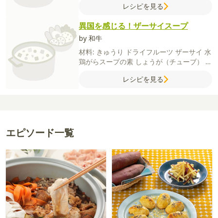
レシピを見る
うゆ
にんにく（チューブ）
異国を感じる！ザーサイスープ
by 和牛
材料:
きゅうり
ドライフルーツ
ザーサイ
水
鶏がらスープの素
しょうが（チューブ）
塩
ごま油
レシピを見る
エピソード一覧