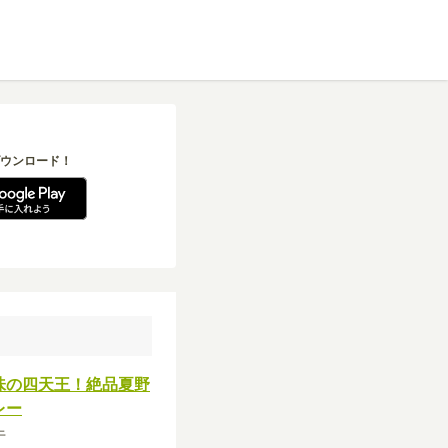
ウンロード！
味の四天王！絶品夏野
レー
牛