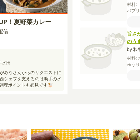
材料:
パプ
ニ
豚
さUP！夏野菜カレー
んに
し（
0 配信
旨さ
ごはん
のう
by 和
材料:
手水田
ゅう
うゆ
がみなさんからのリクエストに
素
塩
西シェフを支えるのは助手の水
調理ポイントも必見です🐮