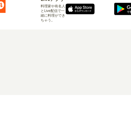
料理家や有名人
とLive配信で一
緒に料理ができ
ちゃう。
ログイン
リシー
サービス利用規約
有料サービス利用規約
特定商取