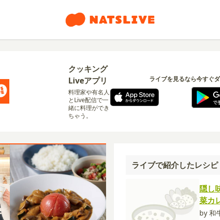
クッキング
ライブを見るなら今すぐダ
Liveアプリ
料理家や有名人
とLive配信で一
緒に料理ができ
ちゃう。
ライブで紹介したレシピ
隠し
菜カ
by 和