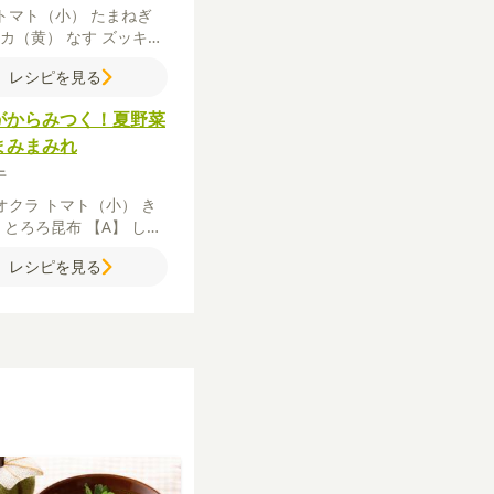
トマト（小）
たまねぎ
リカ（黄）
なす
ズッキー
バラ薄切り肉
サラダ油
に
レシピを見る
く
ラズベリージャム
梅干
大）
バター
水
カレールウ
がからみつく！夏野菜
まみまみれ
牛
オクラ
トマト（小）
き
り
とろろ昆布
【A】
しょ
レモン汁
顆粒和風だしの
レシピを見る