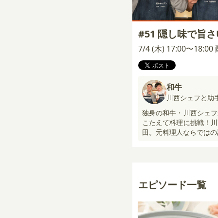
#51 隠し味で旨
7/4 (木) 17:00〜18:0
和牛
川西シェフと助
独身の和牛・川西シェフ
こたえて料理に挑戦！川
田。元料理人ならではの
エピソード一覧