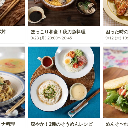
豚丼
ほっこり和食！秋刀魚料理
困った時
9/23 (月) 20:00〜20:45
9/12 (木) 1
ミナ料理
涼やか！2種のそうめんレシピ
めんそ〜