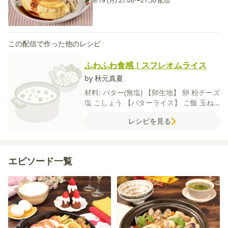
8/19 (月) 21:00〜21:50 配信
この配信で作った他のレシピ
ふわふわ食感！スフレオムライス
by 秋元真夏
材料:
バター(無塩)
【卵生地】
卵
粉チーズ
塩
こしょう
【バターライス】
ご飯
玉ね
ぎ
マッシュルーム
バター(無塩)
顆粒洋風
レシピを見る
スープの素
【デミグラスソース】
バター
（食塩不使用）
【飾り付け】
イタリアン
パセリ
【A】
ケチャップ
ウスターソース
料理酒
砂糖
エピソード一覧