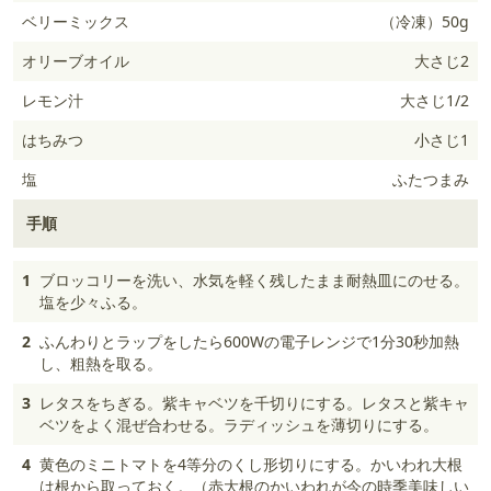
ベリーミックス
（冷凍）50g
オリーブオイル
大さじ2
レモン汁
大さじ1/2
はちみつ
小さじ1
塩
ふたつまみ
手順
1
ブロッコリーを洗い、水気を軽く残したまま耐熱皿にのせる。
塩を少々ふる。
2
ふんわりとラップをしたら600Wの電子レンジで1分30秒加熱
し、粗熱を取る。
3
レタスをちぎる。紫キャベツを千切りにする。レタスと紫キャ
ベツをよく混ぜ合わせる。ラディッシュを薄切りにする。
4
黄色のミニトマトを4等分のくし形切りにする。かいわれ大根
は根から取っておく。（赤大根のかいわれが今の時季美味しい