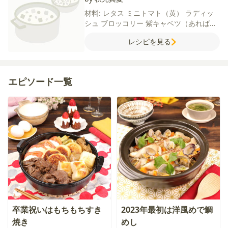
材料:
レタス
ミニトマト（黄）
ラディッ
シュ
ブロッコリー
紫キャベツ（あれば）
かいわれ大根
【ドレッシング】
ベリーミ
レシピを見る
ックス
オリーブオイル
レモン汁
はちみつ
塩
エピソード一覧
卒業祝いはもちもちすき
2023年最初は洋風めで鯛
焼き
めし