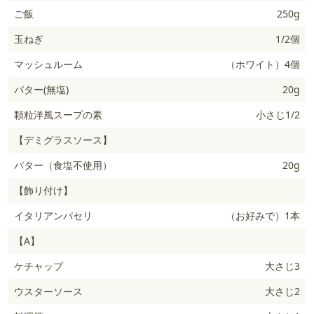
ご飯
250g
玉ねぎ
1/2個
マッシュルーム
（ホワイト）4個
バター(無塩)
20g
顆粒洋風スープの素
小さじ1/2
【デミグラスソース】
バター（食塩不使用）
20g
【飾り付け】
イタリアンパセリ
（お好みで）1本
【A】
ケチャップ
大さじ3
ウスターソース
大さじ2