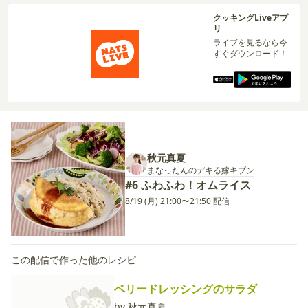
クッキングLiveアプ
リ
ライブを見るなら今
すぐダウンロード！
秋元真夏
まなったんのデキる嫁キブン
#6 ふわふわ！オムライス
8/19 (月) 21:00〜21:50 配信
この配信で作った他のレシピ
ベリードレッシングのサラダ
by 秋元真夏