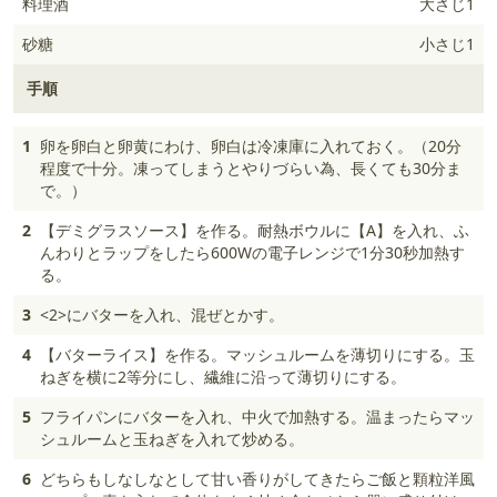
料理酒
大さじ1
砂糖
小さじ1
手順
1
卵を卵白と卵黄にわけ、卵白は冷凍庫に入れておく。（20分
程度で十分。凍ってしまうとやりづらい為、長くても30分ま
で。）
2
【デミグラスソース】を作る。耐熱ボウルに【A】を入れ、ふ
んわりとラップをしたら600Wの電子レンジで1分30秒加熱す
る。
3
<2>にバターを入れ、混ぜとかす。
4
【バターライス】を作る。マッシュルームを薄切りにする。玉
ねぎを横に2等分にし、繊維に沿って薄切りにする。
5
フライパンにバターを入れ、中火で加熱する。温まったらマッ
シュルームと玉ねぎを入れて炒める。
6
どちらもしなしなとして甘い香りがしてきたらご飯と顆粒洋風