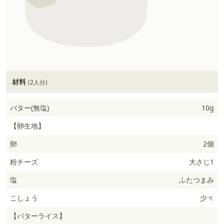
材料
(2人分)
バター(無塩)
10g
【卵生地】
卵
2個
粉チーズ
大さじ1
塩
ふたつまみ
こしょう
少々
【バターライス】