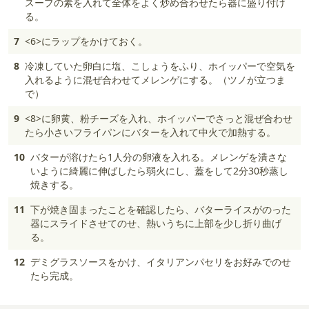
スープの素を入れて全体をよく炒め合わせたら器に盛り付け
る。
7
<6>にラップをかけておく。
8
冷凍していた卵白に塩、こしょうをふり、ホイッパーで空気を
入れるように混ぜ合わせてメレンゲにする。（ツノが立つま
で）
9
<8>に卵黄、粉チーズを入れ、ホイッパーでさっと混ぜ合わせ
たら小さいフライパンにバターを入れて中火で加熱する。
10
バターが溶けたら1人分の卵液を入れる。メレンゲを潰さな
いように綺麗に伸ばしたら弱火にし、蓋をして2分30秒蒸し
焼きする。
11
下が焼き固まったことを確認したら、バターライスがのった
器にスライドさせてのせ、熱いうちに上部を少し折り曲げ
る。
12
デミグラスソースをかけ、イタリアンパセリをお好みでのせ
たら完成。