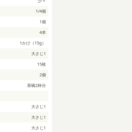
少々
1/4個
1個
4本
1かけ（15g）
大さじ1
15枚
2個
茶碗2杯分
大さじ1
大さじ1
大さじ1