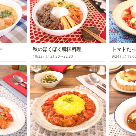
ー
秋のほくほく韓国料理
トマトたっ
10/22 (土) 21:30〜22:30
9/24 (土) 18: