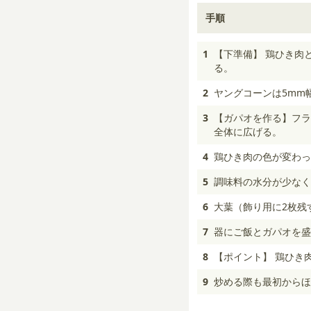
手順
1
【下準備】 鶏ひき肉
る。
2
ヤングコーンは5mm
3
【ガパオを作る】フラ
全体に広げる。
4
鶏ひき肉の色が変わっ
5
調味料の水分が少なく
6
大葉（飾り用に2枚残
7
器にご飯とガパオを盛
8
【ポイント】 鶏ひき
9
炒める際も最初からほ