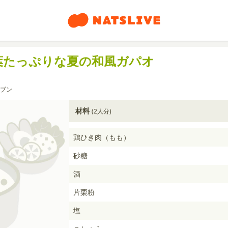
葉たっぷりな夏の和風ガパオ
ブン
材料
(2人分)
鶏ひき肉（もも）
砂糖
酒
片栗粉
塩