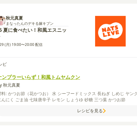
秋元真夏
まなったんのデキる嫁キブン
#5 夏に食べたい！和風エスニッ
ク
/29 (月) 19:00〜20:00 配信
シピ
ナンプラーいらず！和風トムヤムクン
by 秋元真夏
材料:
かつお節（花かつお）
水
シーフードミックス
長ねぎ
しめじ
ヤン
にんにく
ごま油
七味唐辛子
レモン
しょうゆ
砂糖
三つ葉
かつお節
レシピを見る