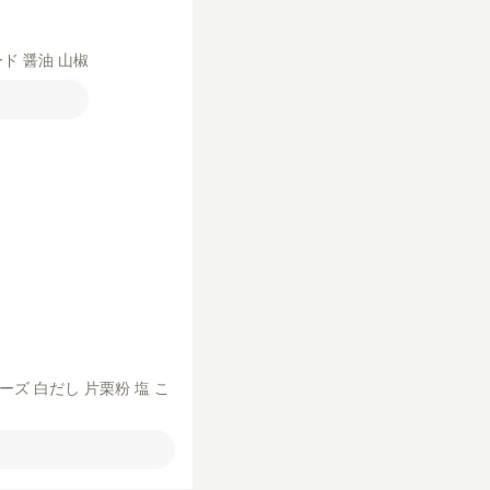
ード
醤油
山椒
ネーズ
白だし
片栗粉
塩
こ