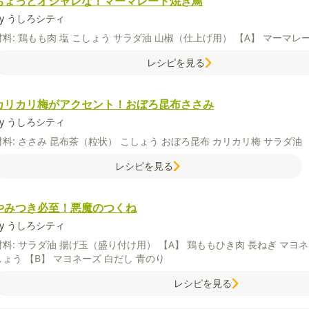
ちょっとオシャレな！マーマレード焼き鳥
by うしろシティ
材料:
鶏もも肉
塩
こしょう
サラダ油
山椒（仕上げ用）
【A】
マーマレ
レシピを見る
カリカリ梅がアクセント！おぼろ昆布ささみ
by うしろシティ
材料:
ささみ
昆布茶（粒状）
こしょう
おぼろ昆布
カリカリ梅
サラダ油
レシピを見る
やみつき必至！悪魔のつくね
by うしろシティ
材料:
サラダ油
揚げ玉（盛り付け用）
【A】
鶏ももひき肉
長ねぎ
マヨ
しょう
【B】
マヨネーズ
白だし
青のり
レシピを見る