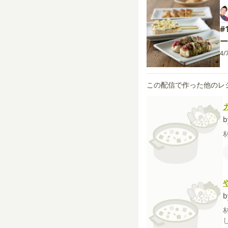
#
ー
4/
この配信で作った他のレ