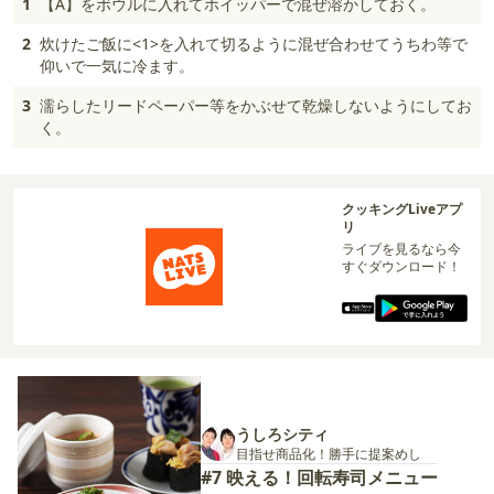
1
【A】をボウルに入れてホイッパーで混ぜ溶かしておく。
2
炊けたご飯に<1>を入れて切るように混ぜ合わせてうちわ等で
仰いで一気に冷ます。
3
濡らしたリードペーパー等をかぶせて乾燥しないようにしてお
く。
クッキングLiveアプ
リ
ライブを見るなら今
すぐダウンロード！
うしろシティ
目指せ商品化！勝手に提案めし
#7 映える！回転寿司メニュー