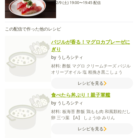
2/9 (土) 19:00〜19:45 配信
この配信で作った他のレシピ
バジルが香る！マグロカプレーゼに
ぎり
by うしろシティ
材料:
酢飯
マグロ
クリームチーズ
バジル
オリーブオイル
塩
粗挽き黒こしょう
レシピを見る
食べたら丼ぶり！親子軍艦
by うしろシティ
材料:
板海苔
酢飯
鶏もも肉
和風顆粒だし
卵
三つ葉
【A】
しょうゆ
みりん
レシピを見る