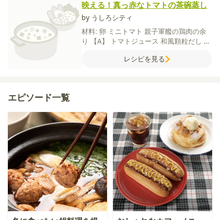
映える！真っ赤なトマトの茶碗蒸し
by うしろシティ
材料:
卵
ミニトマト
親子軍艦の鶏肉の余
り
【A】
トマトジュース
和風顆粒だし
砂
糖
レシピを見る
エピソード一覧