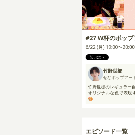
#27 W杯のポッ
6/22 (月) 19:00〜20:
竹野世梛
せなポップアー
竹野世梛のレギュラー
オリジナルな色で表現
🎨
エピソード一覧