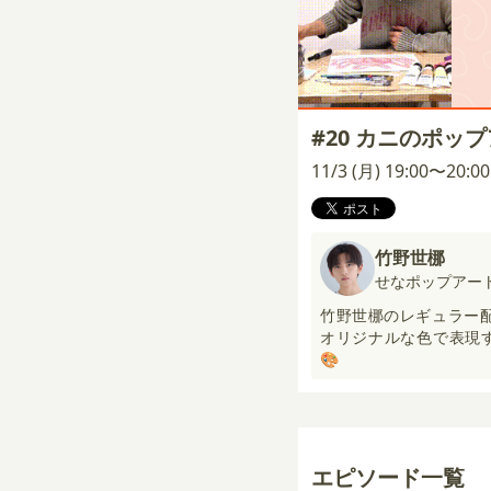
#20 カニのポッ
11/3 (月) 19:00〜20:
竹野世梛
せなポップアー
竹野世梛のレギュラー
オリジナルな色で表現
🎨
エピソード一覧