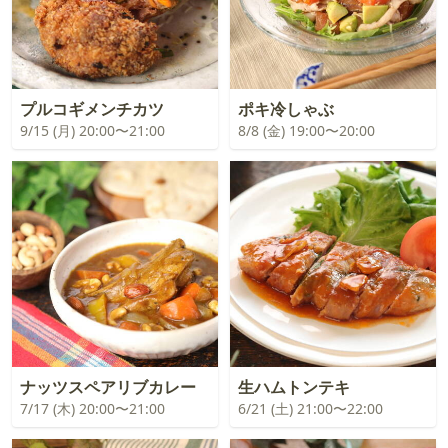
プルコギメンチカツ
ポキ冷しゃぶ
9/15 (月) 20:00〜21:00
8/8 (金) 19:00〜20:00
ナッツスペアリブカレー
生ハムトンテキ
7/17 (木) 20:00〜21:00
6/21 (土) 21:00〜22:00