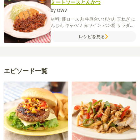
ミートソースとんかつ
by OWV
材料:
豚ロース肉
牛豚合いびき肉
玉ねぎ
に
んじん
キャベツ
赤ワイン
パン粉
サラダ油
オリーブオイル
塩
粗びき黒こしょう
【A】
レシピを見る
カットトマト
中濃ソース
ケチャップ
コン
ソメ（顆粒）
【B】
水
片栗粉
【バッター
液】
薄力粉
水
卵
エピソード一覧