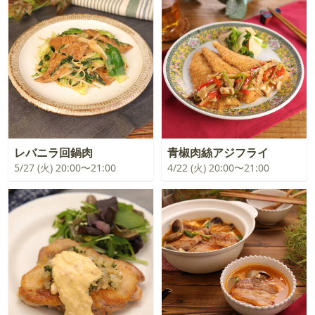
レバニラ回鍋肉
青椒肉絲アジフライ
5/27 (火) 20:00〜21:00
4/22 (火) 20:00〜21:00