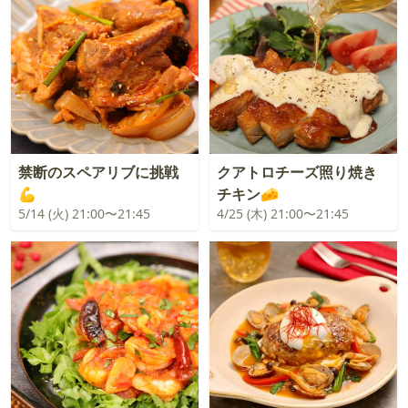
禁断のスペアリブに挑戦
クアトロチーズ照り焼き
💪
チキン🧀
5/14 (火) 21:00〜21:45
4/25 (木) 21:00〜21:45