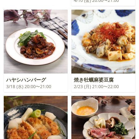
4/10 (金) 20:00〜21:00
ハヤシハンバーグ
焼き牡蠣麻婆豆腐
3/18 (水) 20:00〜21:00
2/23 (月) 21:00〜22:00