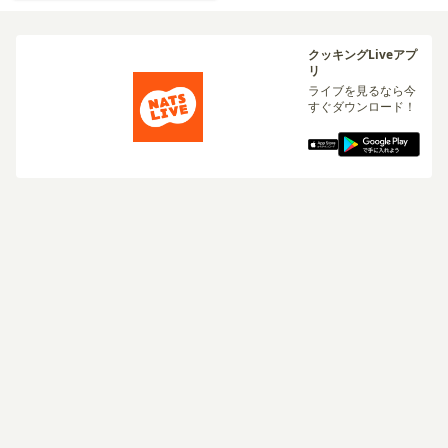
クッキングLiveアプ
リ
ライブを見るなら今
すぐダウンロード！