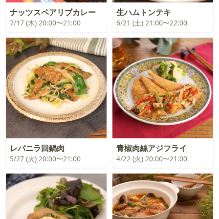
ナッツスペアリブカレー
生ハムトンテキ
7/17 (木) 20:00〜21:00
6/21 (土) 21:00〜22:00
レバニラ回鍋肉
青椒肉絲アジフライ
5/27 (火) 20:00〜21:00
4/22 (火) 20:00〜21:00