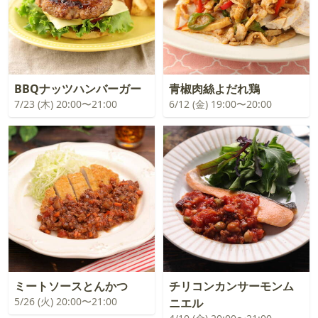
BBQナッツハンバーガー
青椒肉絲よだれ鶏
7/23 (木) 20:00〜21:00
6/12 (金) 19:00〜20:00
ミートソースとんかつ
チリコンカンサーモンム
5/26 (火) 20:00〜21:00
ニエル