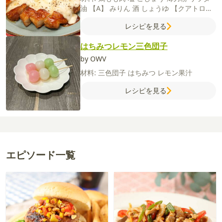
油
【A】
みりん
酒
しょうゆ
【クアトロチ
ーズソース】
牛乳
カマンベールチーズ
ク
レシピを見る
リームチーズ
モッツアレラチーズ
パルメザ
ンチーズ
薄力粉
【付け合わせ】
ベビーリ
はちみつレモン三色団子
ーフ
トマト
【トッピング】
粗びき黒こし
ょう
はちみつ
by OWV
材料:
三色団子
はちみつ
レモン果汁
レシピを見る
エピソード一覧