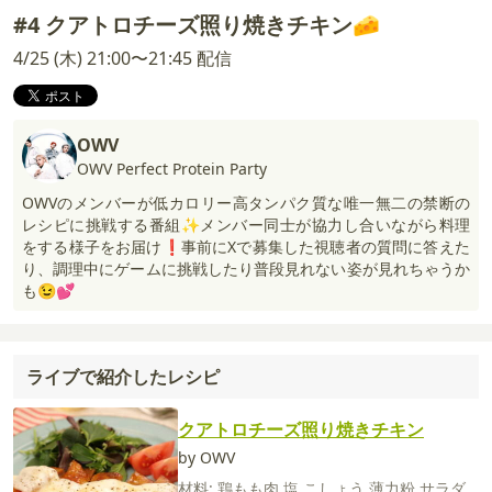
#4 クアトロチーズ照り焼きチキン🧀
4/25 (木) 21:00〜21:45 配信
OWV
OWV Perfect Protein Party
OWVのメンバーが低カロリー高タンパク質な唯一無二の禁断の
レシピに挑戦する番組✨メンバー同士が協力し合いながら料理
をする様子をお届け❗️事前にXで募集した視聴者の質問に答えた
り、調理中にゲームに挑戦したり普段見れない姿が見れちゃうか
も😉💕
ライブで紹介したレシピ
クアトロチーズ照り焼きチキン
by OWV
材料:
鶏もも肉
塩
こしょう
薄力粉
サラダ