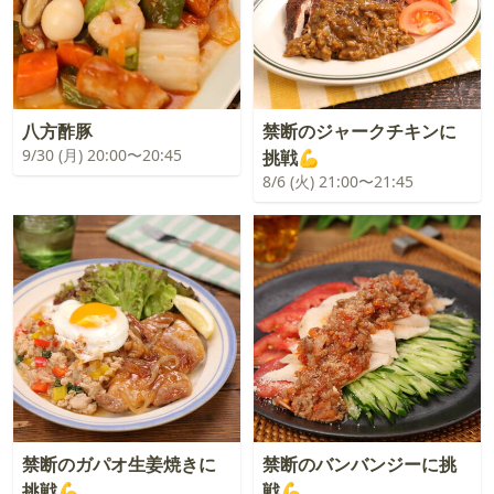
八方酢豚
禁断のジャークチキンに
9/30 (月) 20:00〜20:45
挑戦💪
8/6 (火) 21:00〜21:45
禁断のガパオ生姜焼きに
禁断のバンバンジーに挑
挑戦💪
戦💪