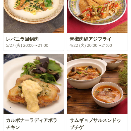
レバニラ回鍋肉
青椒肉絲アジフライ
5/27 (火) 20:00〜21:00
4/22 (火) 20:00〜21:00
カルボナーラディアボラ
サムギョプサルスンドゥ
チキン
ブチゲ