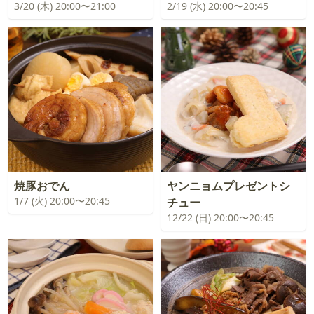
3/20 (木) 20:00〜21:00
2/19 (水) 20:00〜20:45
焼豚おでん
ヤンニョムプレゼントシ
1/7 (火) 20:00〜20:45
チュー
12/22 (日) 20:00〜20:45