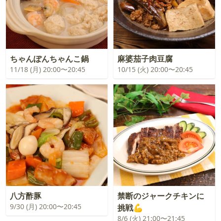
ちゃんぽんちゃんこ鍋
麻婆茄子肉豆腐
11/18 (月) 20:00〜20:45
10/15 (火) 20:00〜20:45
八方酢豚
禁断のジャークチキンに
9/30 (月) 20:00〜20:45
挑戦💪
8/6 (火) 21:00〜21:45