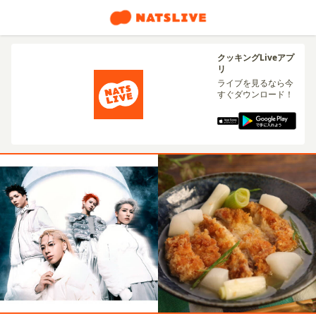
クッキングLiveアプ
リ
ライブを見るなら今
すぐダウンロード！