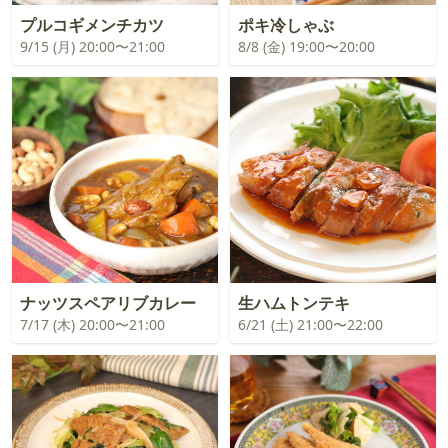
プルコギメンチカツ
ポキ冷しゃぶ
9/15 (月) 20:00〜21:00
8/8 (金) 19:00〜20:00
ナッツスペアリブカレー
生ハムトンテキ
7/17 (木) 20:00〜21:00
6/21 (土) 21:00〜22:00