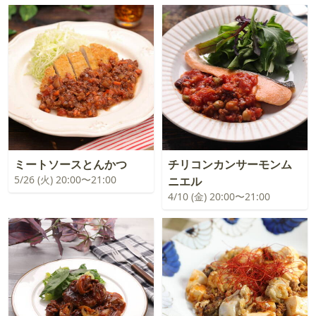
ミートソースとんかつ
チリコンカンサーモンム
5/26 (火) 20:00〜21:00
ニエル
4/10 (金) 20:00〜21:00