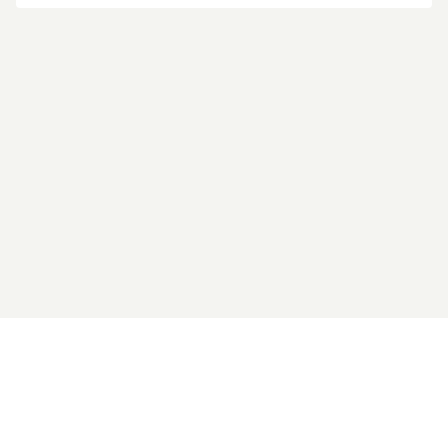
ログイン
プライバシーポリシー
サービス利用規約