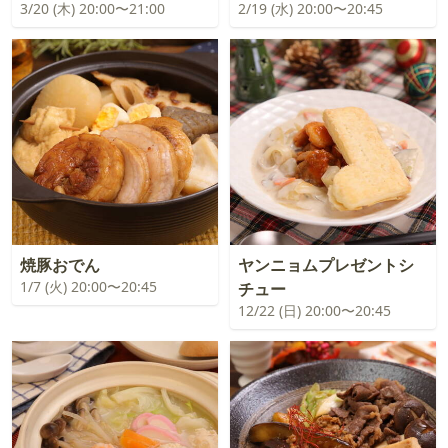
3/20 (木) 20:00〜21:00
2/19 (水) 20:00〜20:45
焼豚おでん
ヤンニョムプレゼントシ
1/7 (火) 20:00〜20:45
チュー
12/22 (日) 20:00〜20:45