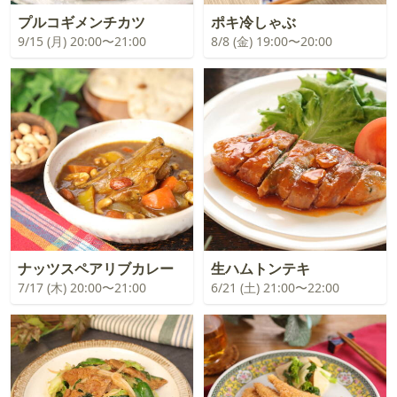
プルコギメンチカツ
ポキ冷しゃぶ
9/15 (月) 20:00〜21:00
8/8 (金) 19:00〜20:00
ナッツスペアリブカレー
生ハムトンテキ
7/17 (木) 20:00〜21:00
6/21 (土) 21:00〜22:00