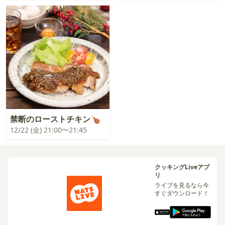
禁断のローストチキン🍗
12/22 (金) 21:00〜21:45
クッキングLiveアプ
リ
ライブを見るなら今
すぐダウンロード！