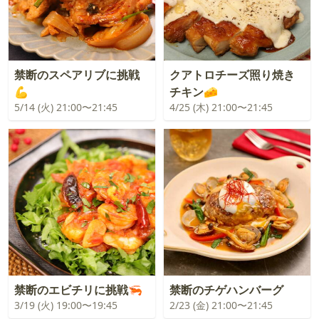
禁断のスペアリブに挑戦
クアトロチーズ照り焼き
💪
チキン🧀
5/14 (火) 21:00〜21:45
4/25 (木) 21:00〜21:45
禁断のエビチリに挑戦🦐
禁断のチゲハンバーグ
3/19 (火) 19:00〜19:45
2/23 (金) 21:00〜21:45