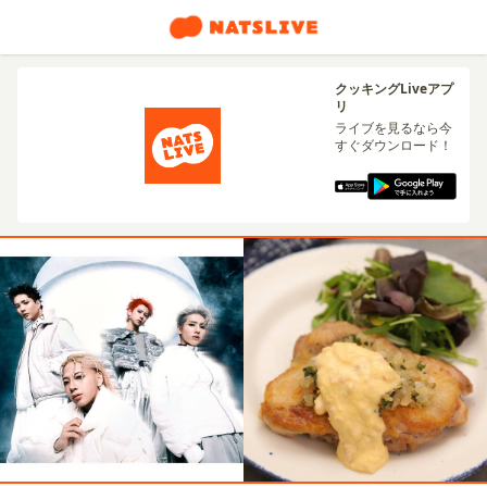
クッキングLiveアプ
リ
ライブを見るなら今
すぐダウンロード！