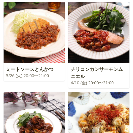
ミートソースとんかつ
チリコンカンサーモンム
5/26 (火) 20:00〜21:00
ニエル
4/10 (金) 20:00〜21:00