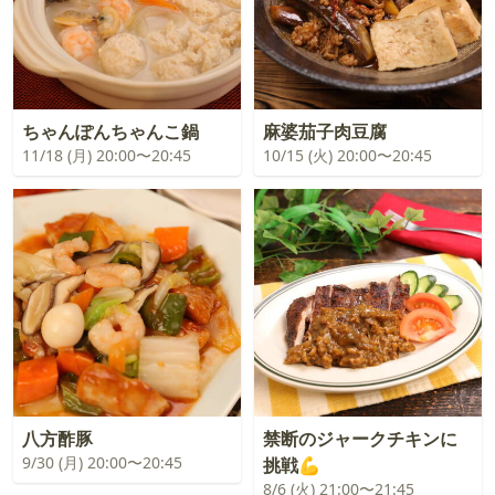
ちゃんぽんちゃんこ鍋
麻婆茄子肉豆腐
11/18 (月) 20:00〜20:45
10/15 (火) 20:00〜20:45
八方酢豚
禁断のジャークチキンに
9/30 (月) 20:00〜20:45
挑戦💪
8/6 (火) 21:00〜21:45