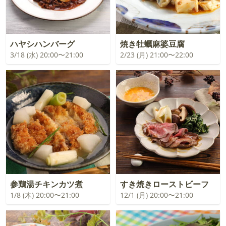
ハヤシハンバーグ
焼き牡蠣麻婆豆腐
3/18 (水) 20:00〜21:00
2/23 (月) 21:00〜22:00
参鶏湯チキンカツ煮
すき焼きローストビーフ
1/8 (木) 20:00〜21:00
12/1 (月) 20:00〜21:00