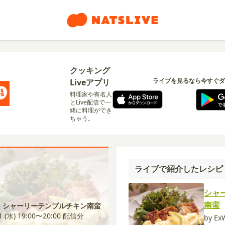
クッキング
ライブを見るなら今すぐダ
Liveアプリ
料理家や有名人
とLive配信で一
緒に料理ができ
ちゃう。
ライブで紹介したレシピ
シャ
南蛮
15 シャーリーテンプルチキン南蛮
1 (水) 19:00〜20:00
配信分
by Ex