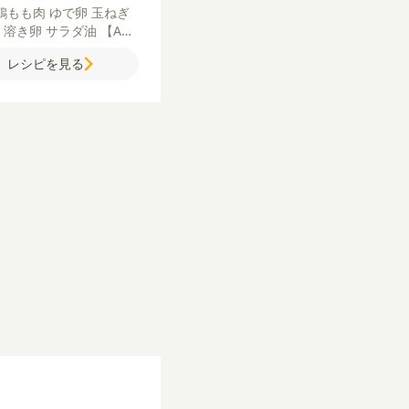
鶏もも肉
ゆで卵
玉ねぎ
粉
溶き卵
サラダ油
【A】
ろ酢
砂糖
【B】
マヨネー
レシピを見る
乳
塩
レモン
しょうゆ
し
が（すりおろし）
塩
粗び
しょう