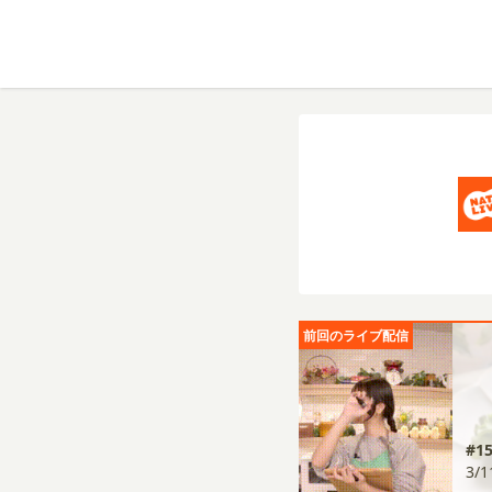
前回のライブ配信
#
3/1