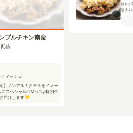
材料:
薄力
ざく
ズ
牛
ょう
き黒こ
テンプルチキン南蛮
00 配信
テルディッシュ
ー番組】ノンアルカクテルをイメー
らにスペシャルTIMEには特別企
お届けします💛