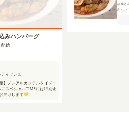
材料:
キウ
グレ
ダ油
ウスタ
煮込みハンバーグ
00 配信
テルディッシュ
ー番組】ノンアルカクテルをイメー
らにスペシャルTIMEには特別企
お届けします💛