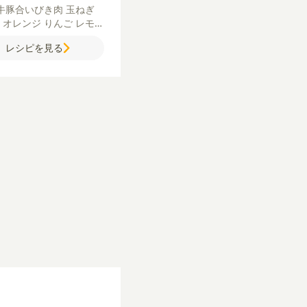
牛豚合いびき肉
玉ねぎ
イ
オレンジ
りんご
レモン
ープジュース
薄力粉
サラ
レシピを見る
【A】
牛乳
パン粉
塩
卵
ーソース