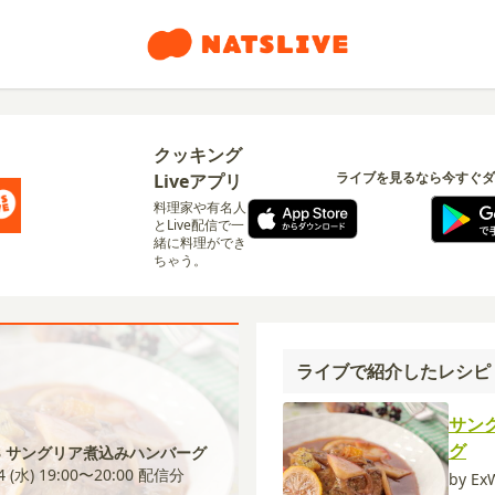
クッキング
ライブを見るなら今すぐダ
Liveアプリ
料理家や有名人
とLive配信で一
緒に料理ができ
ちゃう。
ライブで紹介したレシピ
サン
グ
13 サングリア煮込みハンバーグ
4 (水) 19:00〜20:00
配信分
by Ex