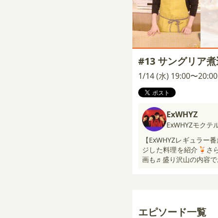
#13 サングリア
1/14 (水) 19:00〜20:
ExWHYZ
ExWHYZモク
【ExWHYZレギュラ
ジした料理を紹介🍹さ
画も♬盛り沢山の内容で
エピソード一覧