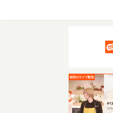
前回のライブ配信
#
1/1