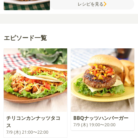
レシピを見る
サラダ油
【A】
水
しょうゆ
オイスターソ
ース
鶏がらスープの素
砂糖
レモン汁
エピソード一覧
チリコンカンナッツタコ
BBQナッツハンバーガー
7/9 (木) 19:00〜20:00
ス
7/9 (木) 21:00〜22:00