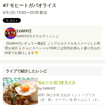
#7 モヒートガパオライス
6/9 (月) 19:00〜20:00 配信
ExWHYZ
ExWHYZモクテルディッシュ
【ExWHYZレギュラー番組】ノンアルカクテルをイメージした料
理を紹介🍹さらにスペシャルTIMEには特別企画も♬盛り沢山の
内容でお届けします💛
ライブで紹介したレシピ
モヒートガパオライス
by ExWHYZ
材料:
鶏ひき肉
玉ねぎ
ミント
パプリカ
（赤・黄）
ピーマン
塩
卵
にんにく（すり
おろし）
しょうが（すりおろし）
ごはん