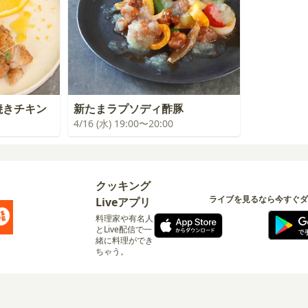
焼きチキン
新たまラプソディ酢豚
4/16 (水) 19:00〜20:00
クッキング
ライブを見るなら今すぐダ
Liveアプリ
料理家や有名人
とLive配信で一
緒に料理ができ
ちゃう。