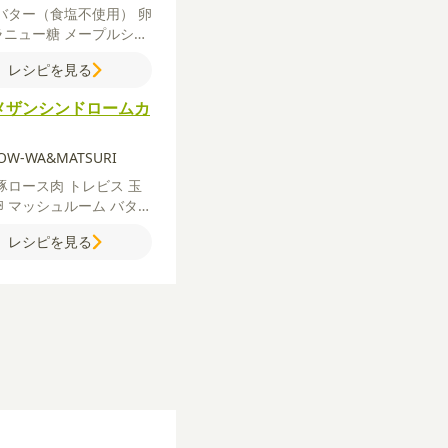
バター（食塩不使用）
卵
ラニュー糖
メープルシロ
粉チーズ
【A】
アーモン
レシピを見る
ードル
薄力粉
ベーキング
ダー
【B】
強力粉
バター
メザンシンドロームカ
不使用）
HOW-WA&MATSURI
豚ロース肉
トレビス
玉
卵
マッシュルーム
バター
イン
パン粉
粉チーズ（パ
レシピを見る
ザン）
薄力粉
ベビーリー
ラダ油
【A】
デミグラス
ス
水
ケチャップ
ウスター
ス
粗びき黒こしょう
塩
粗
こしょう