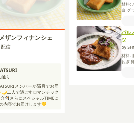
材料:
白
グ
ップ
ドプ
パウ
パル
（食塩
ルメザンフィナンシェ
ツ
00 配信
by S
材料:
ねぎ
赤ワ
ATSURI
ルメ
山通り
フ
サ
ソー
MATSURIメンバーが隔月でお届
ソー
🌙二人で過ごすロマンチック
びき黒
介🍳さらにスペシャルTIMEに
の内容でお届けします💛