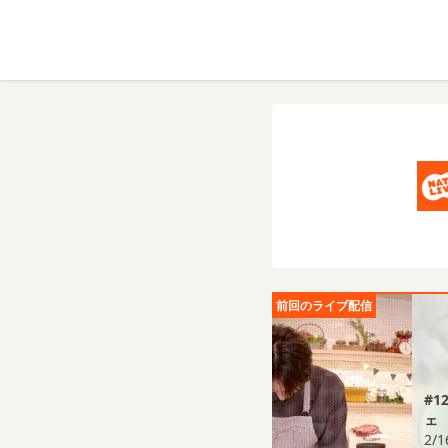
前回のライブ配信
#
ェ
2/1