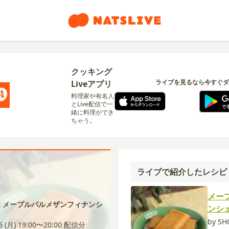
クッキング
ライブを見るなら今すぐダ
Liveアプリ
料理家や有名人
とLive配信で一
緒に料理ができ
ちゃう。
ライブで紹介したレシピ
メー
12 メープルパルメザンフィナンシ
ンシ
by S
6 (月) 19:00〜20:00
配信分