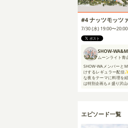
#4 ナッツモッツ
7/30 (水) 19:00〜20:
SHOW-WA&M
ムーンライト青
SHOW-WAメンバーと
けするレギュラー配信✨
な夜をテーマに料理を紹
は特別企画も♬盛り沢山
エピソード一覧