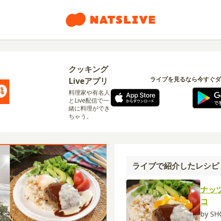
クッキング
ライブを見るなら今すぐダ
Liveアプリ
料理家や有名人
とLive配信で一
緒に料理ができ
ちゃう。
ライブで紹介したレシピ
ナッ
コ
by S