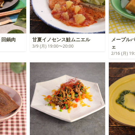
ト回鍋肉
甘夏イノセンス鮭ムニエル
メープル
3/9 (月) 19:00〜20:00
ェ
2/16 (月) 1