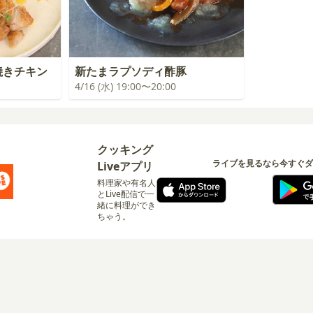
焼きチキン
新たまラプソディ酢豚
4/16 (水) 19:00〜20:00
クッキング
ライブを見るなら今すぐダ
Liveアプリ
料理家や有名人
とLive配信で一
緒に料理ができ
ちゃう。