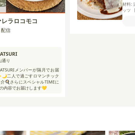
材料:
ッツ
玉ね
ァレラロコモコ
ツメ
油
【
00 配信
乳
薄
ッツ
せ】
ボカ
ATSURI
ース
山通り
イン
MATSURIメンバーが隔月でお届
ス
🌙二人で過ごすロマンチック
介🍳さらにスペシャルTIMEに
の内容でお届けします💛