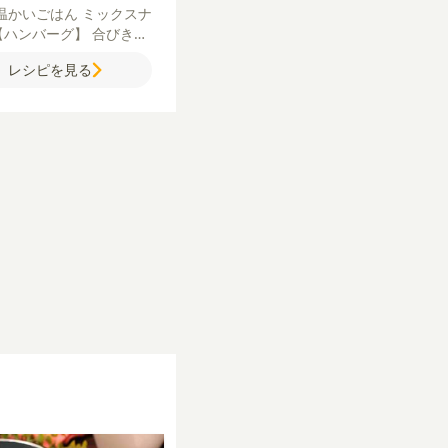
温かいごはん
ミックスナ
【ハンバーグ】
合びき肉
ぎ
塩
粗びき黒こしょう
ナ
レシピを見る
グ
卵
牛乳
パン粉
サラダ
モッツァレラソース】
牛
力粉
コンソメ（顆粒）
モ
ァレラチーズ
【付け合
温泉卵
グリーンリーフ
ア
ド
トマト
【デミグラスソ
】
デミグラスソース
赤ワ
ケチャップ
ウスターソー