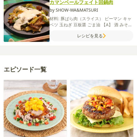
カマンベールフェイト回鍋肉
by SHOW-WA&MATSURI
材料:
豚ばら肉（スライス）
ピーマン
キャ
ベツ
玉ねぎ
豆板醤
ごま油
【A】
酒
みそ
オイスターソース
砂糖
鶏がらスープの素
レシピを見る
にんにく（すりおろし）
しょうが（すりお
ろし）
【カマンベールソース】
牛乳
カマ
ンベールチーズ
バター
薄力粉（ふるってお
く）
エピソード一覧