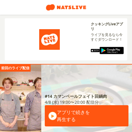
クッキングLiveアプ
リ
ライブを見るなら今
すぐダウンロード！
前回のライブ配信
#14 カマンベールフェイト回鍋肉
4/8 (水) 19:00〜20:00
配信分
アプリで続きを
再生する