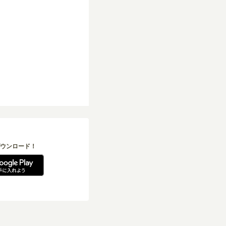
ウンロード！