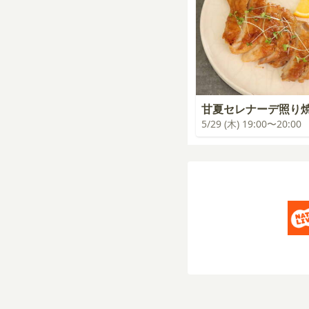
甘夏セレナーデ照り
5/29 (木) 19:00〜20:00