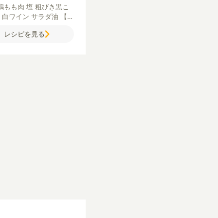
鶏もも肉
塩
粗びき黒こ
う
白ワイン
サラダ油
【春
ェノベーゼソース】
春菊
レシピを見る
ー
白ワイン
ジェノベーゼ
ス
【トッピング】
春菊