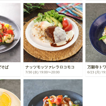
ぜそば
ナッツモッツァレラロコモコ
万願寺ト
7/30 (水) 19:00〜20:00
6/23 (月) 1