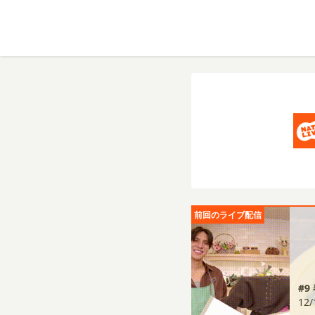
前回のライブ配信
#
12/