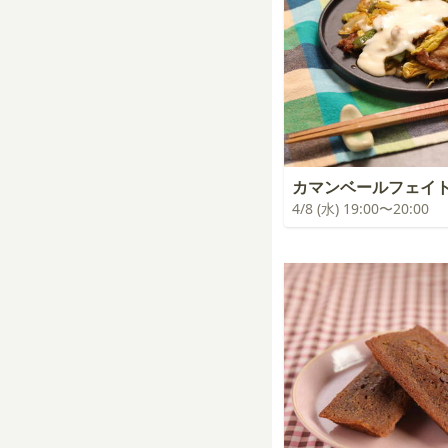
カマンベールフェイ
4/8 (水) 19:00〜20:00