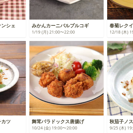
ナンシェ
みかんカーニバルプルコギ
春菊レク
1/19 (月) 21:00〜22:00
12/18 (木) 
チカツ
舞茸パラドックス唐揚げ
秋茄子ノ
10/24 (金) 19:00〜20:00
9/25 (木) 1