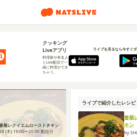
クッキング
ライブを見るなら今すぐダ
Liveアプリ
料理家や有名人
とLive配信で一
緒に料理ができ
ちゃう。
ライブで紹介したレシピ
春菊
キン
9 春菊レクイエムローストチキン
18 (木) 19:00〜20:00
配信分
by S