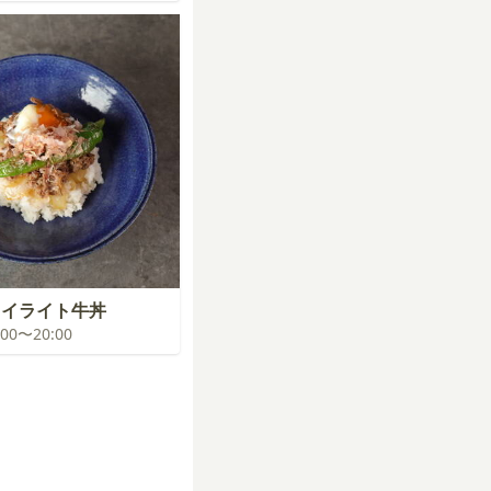
ワイライト牛丼
9:00〜20:00