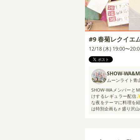
#9 春菊レクイエ
12/18 (木) 19:00〜20
SHOW-WA&M
ムーンライト青
SHOW-WAメンバーと
けするレギュラー配信✨
な夜をテーマに料理を紹
は特別企画も♬盛り沢山