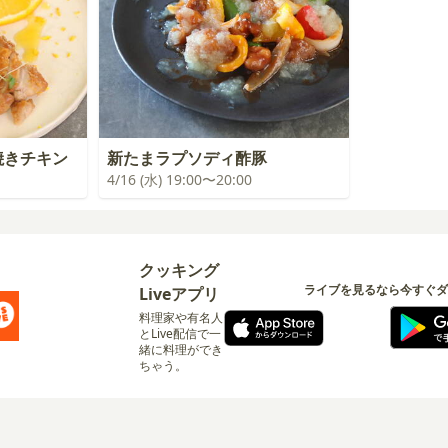
焼きチキン
新たまラプソディ酢豚
4/16 (水) 19:00〜20:00
クッキング
ライブを見るなら今すぐダ
Liveアプリ
料理家や有名人
とLive配信で一
緒に料理ができ
ちゃう。