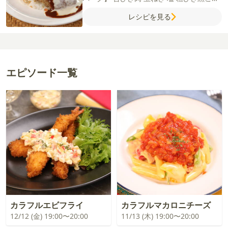
ょう
ナツメグ
卵
牛乳
パン粉
サラダ油
レシピを見る
【モッツァレラソース】
牛乳
薄力粉
コン
ソメ（顆粒）
モッツァレラチーズ
【付け合
せ】
温泉卵
グリーンリーフ
アボカド
トマ
ト
【デミグラスソース】
デミグラスソース
赤ワイン
ケチャップ
ウスターソース
エピソード一覧
カラフルエビフライ
カラフルマカロニチーズ
12/12 (金) 19:00〜20:00
11/13 (木) 19:00〜20:00