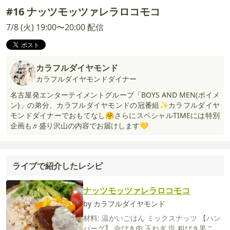
#16 ナッツモッツァレラロコモコ
7/8 (火) 19:00〜20:00 配信
カラフルダイヤモンド
カラフルダイヤモンドダイナー
名古屋発エンターテイメントグループ「BOYS AND MEN(ボイメ
ン)」の弟分、カラフルダイヤモンドの冠番組✨カラフルダイヤ
モンドダイナーでおもてなし🤗さらにスペシャルTIMEには特別
企画も♬盛り沢山の内容でお届けします💛
ライブで紹介したレシピ
ナッツモッツァレラロコモコ
by カラフルダイヤモンド
材料:
温かいごはん
ミックスナッツ
【ハン
バーグ】
合びき肉
玉ねぎ
塩
粗びき黒こし