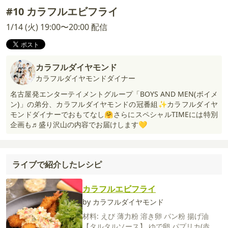
#10 カラフルエビフライ
1/14 (火) 19:00〜20:00 配信
カラフルダイヤモンド
カラフルダイヤモンドダイナー
名古屋発エンターテイメントグループ「BOYS AND MEN(ボイメ
ン)」の弟分、カラフルダイヤモンドの冠番組✨カラフルダイヤ
モンドダイナーでおもてなし🤗さらにスペシャルTIMEには特別
企画も♬盛り沢山の内容でお届けします💛
ライブで紹介したレシピ
カラフルエビフライ
by カラフルダイヤモンド
材料:
えび
薄力粉
溶き卵
パン粉
揚げ油
【タルタルソース】
ゆで卵
パプリカ(赤・