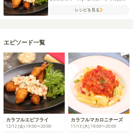
黄)
ピクルス
マヨネーズ
塩
あらびき黒こし
レシピを見る
ょう
パセリ
【付け合わせ】
ベビーリーフ
エピソード一覧
カラフルエビフライ
カラフルマカロニチーズ
12/12 (金) 19:00〜20:00
11/13 (木) 19:00〜20:00