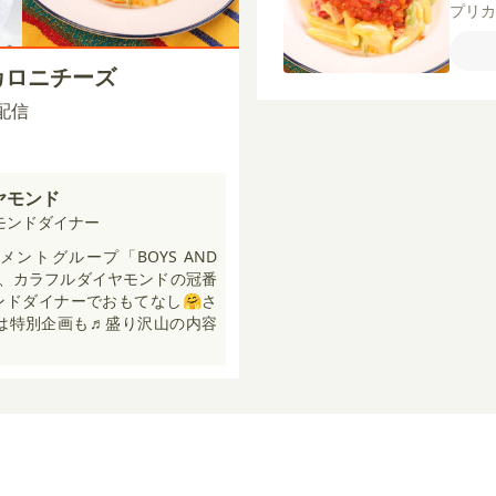
プリ
厚切
ズ
牛
カロニチーズ
ーブ
ース
0 配信
トマ
ヤモンド
モンドダイナー
ントグループ「BOYS AND
弟分、カラフルダイヤモンドの冠番
ドダイナーでおもてなし🤗さ
には特別企画も♬盛り沢山の内容