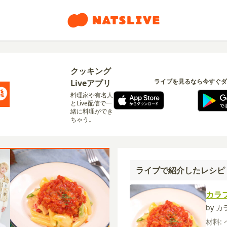
クッキング
ライブを見るなら今すぐダ
Liveアプリ
料理家や有名人
とLive配信で一
緒に料理ができ
ちゃう。
ライブで紹介したレシピ
カラ
by 
材料: