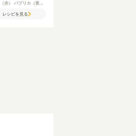
カ（赤）
パプリカ（黄）
りベーコン
チェダーチー
レシピを見る
乳
コンソメ（顆粒）
オリ
オイル
パセリ
【トマトソ
】
にんにく
玉ねぎ
カット
ト
塩