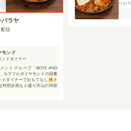
りお
プリ
ト缶
ンバラヤ
ンソ
パイ
00 配信
ヤモンド
モンドダイナー
ントグループ「BOYS AND
弟分、カラフルダイヤモンドの冠番
ドダイナーでおもてなし🤗さ
には特別企画も♬盛り沢山の内容