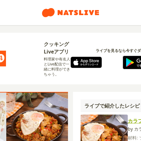
クッキング
ライブを見るなら今すぐダ
Liveアプリ
料理家や有名人
とLive配信で一
緒に料理ができ
ちゃう。
ライブで紹介したレシピ
カラ
by 
材料: