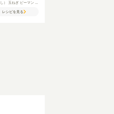
ろし）
玉ねぎ
ピーマン
パ
カ（赤・黄）
カットトマ
レシピを見る
オリーブオイル
米
水
コ
メ（顆粒）
ケイジャンス
ス
卵
鶏もも肉