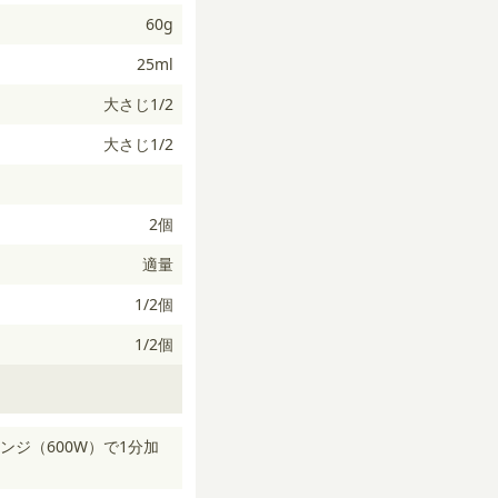
60g
25ml
大さじ1/2
大さじ1/2
2個
適量
1/2個
1/2個
ジ（600W）で1分加