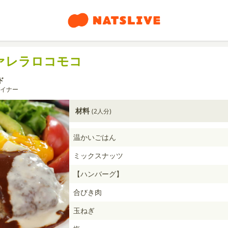
ァレラロコモコ
ド
イナー
材料
(2人分)
温かいごはん
ミックスナッツ
【ハンバーグ】
合びき肉
玉ねぎ