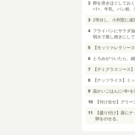
2
卵を溶きほぐしておく
<1>、牛乳、パン粉
3
2等分し、小判型に成
4
フライパンにサラダ油
弱火で蒸し焼きにして
5
【モッツァレラソース
6
とろみがついたら、細
7
【デミグラスソース】
8
【ナッツライス】ミッ
9
温かいごはんに<8>
10
【付け合せ】グリー
11
【盛り付け】器にナッ
卵をのせる。