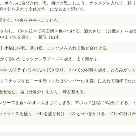
。ボウルに合びき肉、塩、粗びき黒こしょう、ナツメグを入れて、粘り
、溶き卵を入れて全体が均一になるまで混ぜる。
形する。中央をややへこませる。
を熱し、<3>を並べて両面焼き色をつける。酒大さじ1（分量外）を加
中まで火を通す。一旦取り出す。
】小鍋に牛乳、薄力粉、コンソメを入れて混ぜ合わせる。
かく割いたモッツァレラチーズを加え、よく溶かす。
<4> のフライパンの油を拭き取り、すべての材料を加え、とろみがつ
クスナッツをビニール袋（またはジッパー付き袋）に入れて麺棒でたた
を混ぜ込む。塩（分量外）をふり、味を整える。
ンリーフを食べやすい大きさにちぎる。アボカドは縦に6等分にする。
ツライスを盛り、<4>を盛り付け、<7>と<6>をかける。<10>の付