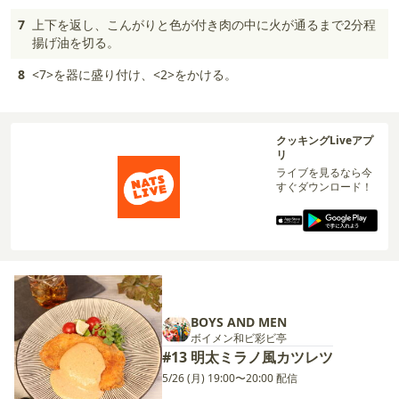
7
上下を返し、こんがりと色が付き肉の中に火が通るまで2分程
揚げ油を切る。
8
<7>を器に盛り付け、<2>をかける。
クッキングLiveアプ
リ
ライブを見るなら今
すぐダウンロード！
BOYS AND MEN
ボイメン和ビ彩ビ亭
#13 明太ミラノ風カツレツ
5/26 (月) 19:00〜20:00 配信