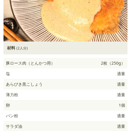
材料
(2人分)
豚ロース肉（とんかつ用）
2枚（250g）
塩
適量
あらびき黒こしょう
適量
薄力粉
適量
卵
1個
パン粉
適量
サラダ油
適量