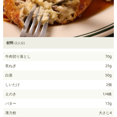
材料
(2人分)
牛肉切り落とし
70g
長ねぎ
25g
白菜
50g
しいたけ
2個
えのき
1/4株
バター
15g
薄力粉
大さじ4