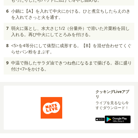
6
小鍋に【A】を入れて中火にかける。ひと煮立ちしたらえのき
を入れてさっと火を通す。
7
弱火に落とし、水大さじ1/2（分量外）で溶いた片栗粉を回し
入れる。再び中火にしてとろみを付ける。
8
<5>を4等分にして俵型に成形する。【B】を混ぜ合わせてくぐ
らせパン粉をまぶす。
9
中温で熱したサラダ油できつね色になるまで揚げる。器に盛り
付け<7>をかける。
クッキングLiveアプ
リ
ライブを見るなら今
すぐダウンロード！