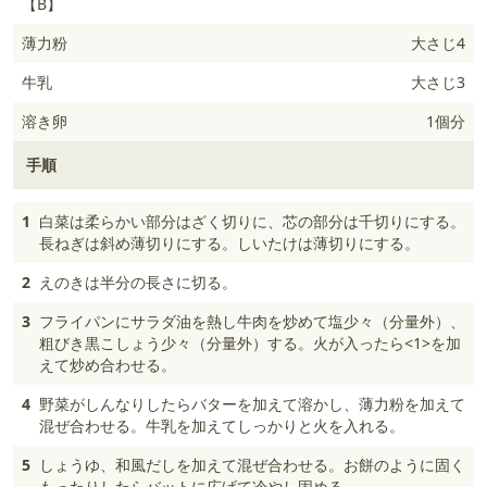
【B】
薄力粉
大さじ4
牛乳
大さじ3
溶き卵
1個分
手順
1
白菜は柔らかい部分はざく切りに、芯の部分は千切りにする。
長ねぎは斜め薄切りにする。しいたけは薄切りにする。
2
えのきは半分の長さに切る。
3
フライパンにサラダ油を熱し牛肉を炒めて塩少々（分量外）、
粗びき黒こしょう少々（分量外）する。火が入ったら<1>を加
えて炒め合わせる。
4
野菜がしんなりしたらバターを加えて溶かし、薄力粉を加えて
混ぜ合わせる。牛乳を加えてしっかりと火を入れる。
5
しょうゆ、和風だしを加えて混ぜ合わせる。お餅のように固く
もったりしたらバットに広げて冷やし固める。