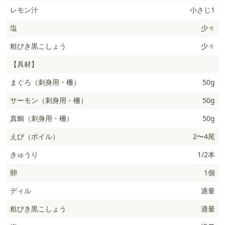
レモン汁
小さじ1
塩
少々
粗びき黒こしょう
少々
【具材】
まぐろ（刺身用・柵）
50g
サーモン（刺身用・柵）
50g
真鯛（刺身用・柵）
50g
えび（ボイル）
2〜4尾
きゅうり
1/2本
卵
1個
ディル
適量
粗びき黒こしょう
適量