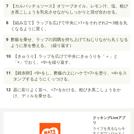
7
【カルパッチョソース】オリーブオイル、レモン汁、塩、粗び
き黒こしょうを乳化させながらしっかりと混ぜ合わせる。
8
【組み立て】ラップを広げて中央に<1>をそれぞれ2〜3枚を丸
くなるように置く。
9
酢飯を乗せ、ラップの四隅を持ち上げてねじりながら丸くなる
ように形を整える。（繰り返す）
10
【きゅうり】ラップを広げて中央にきゅうりを「＋」と
「×」でおく。<9>を繰り返す。
11
【錦糸卵】<9>をし、酢飯の上にハケで<7>を塗り、<4>をス
タンプするようにくっつける。
12
器に彩りよく並べ、<7>をかける。粗びき黒こしょうをか
け、ディルを乗せる。
クッキングLiveアプ
リ
ライブを見るなら今
すぐダウンロード！