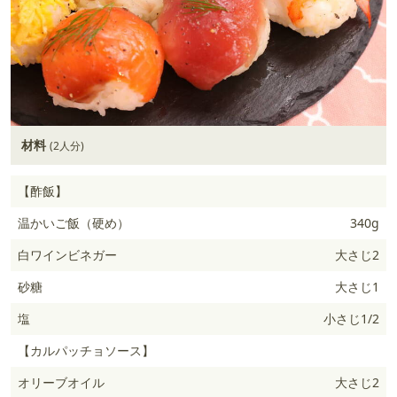
材料
(2人分)
【酢飯】
温かいご飯（硬め）
340g
白ワインビネガー
大さじ2
砂糖
大さじ1
塩
小さじ1/2
【カルパッチョソース】
オリーブオイル
大さじ2