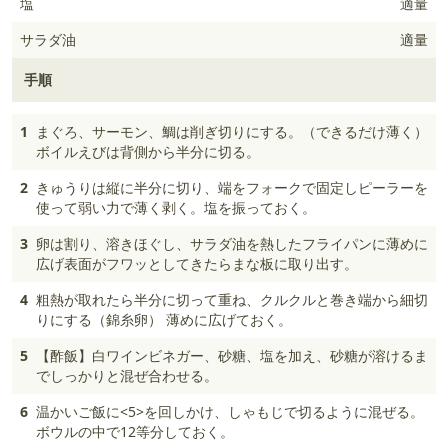
塩
適量
サラダ油
適量
手順
1
まぐろ、サーモン、鯛は削ぎ切りにする。（できるだけ薄く）
ボイルえびは背側から半分に切る。
2
きゅうりは縦に半分に切り、端をフォークで固定しピーラーを
使って弱い力で薄く剥く。塩を振っておく。
3
卵は割り、溶きほぐし、サラダ油を熱したフライパンに薄めに
広げ表面がフワッとしてきたらまな板に取り出す。
4
粗熱が取れたら半分に切って重ね、クルクルと巻き端から細切
りにする（錦糸卵） 薄めに広げておく。
5
【酢飯】白ワインビネガー、砂糖、塩を加え、砂糖が溶けるま
でしっかりと混ぜ合わせる。
6
温かいご飯に<5>を回しかけ、しゃもじで切るように混ぜる。
ボウルの中で12等分しておく。