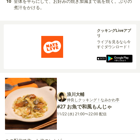
10
全体を平らにして、お好みの焼き加減まで底を焼く。ぶりの
煮汁をかける。
クッキングLiveアプ
リ
ライブを見るなら今
すぐダウンロード！
浪川大輔
仲良しクッキング！なみかわ亭
#27 お魚で和風もんじゃ
11/22 (水) 21:00〜22:00 配信