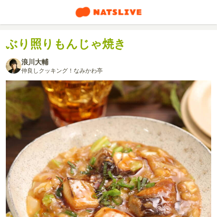
ぶり照りもんじゃ焼き
浪川大輔
仲良しクッキング！なみかわ亭