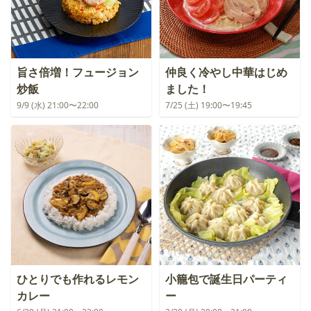
旨さ倍増！フュージョン
仲良く冷やし中華はじめ
炒飯
ました！
9/9 (水) 21:00〜22:00
7/25 (土) 19:00〜19:45
ひとりでも作れるレモン
小籠包で誕生日パーティ
カレー
ー