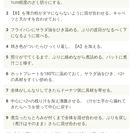
1cm程度のざく切りにする。
2
【B】を薄力粉がダマにならないように混ぜ合わせる。キャベ
ツと天かすを合わせておく。
3
フライパンにサラダ油をひき温める。ぶりの皮目がなるべく下
になるように並べる。
4
焼き色がついたらひっくり返し、【A】を加える。
5
照りがでてくるまで、ぶりに絡めながら煮詰める。バットに煮
汁ごと移す。
6
ホットプレートを180℃に温めておく。サラダ油をひき、<2>
の具材をすくい炒める。
7
全体がしんなりしてきたらドーナツ状に具材を寄せる。
8
中心に<2>の残り汁を加え沸騰させる。（汁が土手から漏れて
きたらヘラを使って中心に戻す）
9
煮立ったらとろみが付くまで全体を混ぜ合わせる。ぶりを戻し
（煮汁はそのまま）さらに混ぜ合わせる。