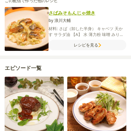
この配信で作った他のレシピ
さばみそもんじゃ焼き
by 浪川大輔
材料:
さば（卸した半身）
キャベツ
天か
す
サラダ油
【A】
水
薄力粉
味噌
みりん
和風だしの素
【B】
酒
みりん
味噌
しょ
レシピを見る
うが（すりおろし）
エピソード一覧