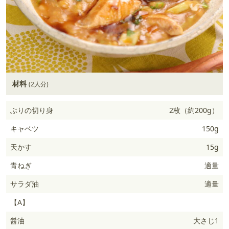
材料
(2人分)
ぶりの切り身
2枚（約200g）
キャベツ
150g
天かす
15g
青ねぎ
適量
サラダ油
適量
【A】
醤油
大さじ1