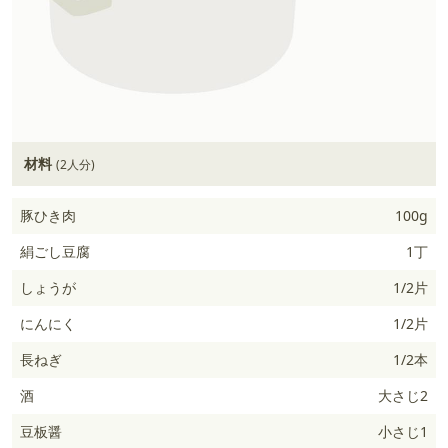
材料
(2人分)
豚ひき肉
100g
絹ごし豆腐
1丁
しょうが
1/2片
にんにく
1/2片
長ねぎ
1/2本
酒
大さじ2
豆板醤
小さじ1