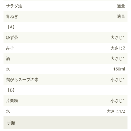
サラダ油
適量
青ねぎ
適量
【A】
ゆず茶
大さじ1
みそ
大さじ2
酒
大さじ1
水
160ml
鶏がらスープの素
小さじ1
【B】
片栗粉
小さじ1
水
大さじ1/2
手順