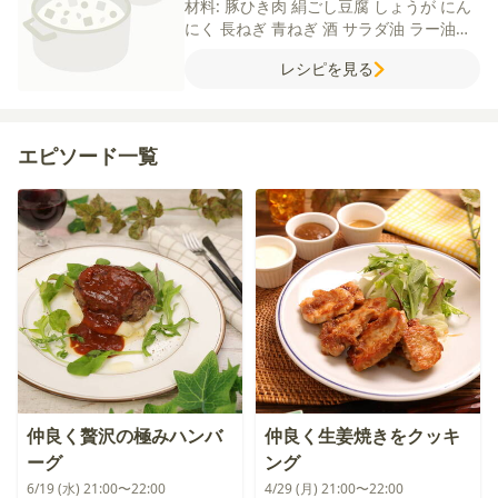
材料:
豚ひき肉
絹ごし豆腐
しょうが
にん
にく
長ねぎ
青ねぎ
酒
サラダ油
ラー油
【A】
水
昆布茶
砂糖
【B】
片栗粉
水
レシピを見る
エピソード一覧
仲良く贅沢の極みハンバ
仲良く生姜焼きをクッキ
ーグ
ング
6/19 (水) 21:00〜22:00
4/29 (月) 21:00〜22:00