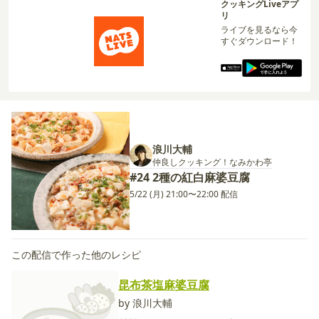
クッキングLiveアプ
リ
ライブを見るなら今
すぐダウンロード！
浪川大輔
仲良しクッキング！なみかわ亭
#24 2種の紅白麻婆豆腐
5/22 (月) 21:00〜22:00 配信
この配信で作った他のレシピ
昆布茶塩麻婆豆腐
by 浪川大輔