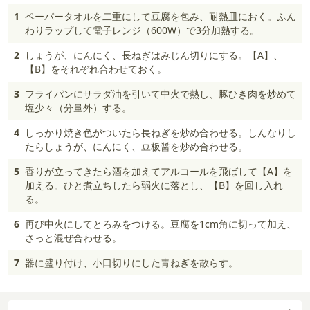
1
ペーパータオルを二重にして豆腐を包み、耐熱皿におく。ふん
わりラップして電子レンジ（600W）で3分加熱する。
2
しょうが、にんにく、長ねぎはみじん切りにする。【A】、
【B】をそれぞれ合わせておく。
3
フライパンにサラダ油を引いて中火で熱し、豚ひき肉を炒めて
塩少々（分量外）する。
4
しっかり焼き色がついたら長ねぎを炒め合わせる。しんなりし
たらしょうが、にんにく、豆板醤を炒め合わせる。
5
香りが立ってきたら酒を加えてアルコールを飛ばして【A】を
加える。ひと煮立ちしたら弱火に落とし、【B】を回し入れ
る。
6
再び中火にしてとろみをつける。豆腐を1cm角に切って加え、
さっと混ぜ合わせる。
7
器に盛り付け、小口切りにした青ねぎを散らす。