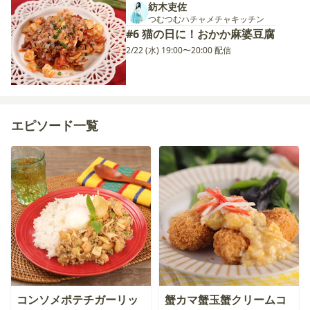
紡木吏佐
つむつむハチャメチャキッチン
#6 猫の日に！おかか麻婆豆腐
2/22 (水) 19:00〜20:00 配信
エピソード一覧
コンソメポテチガーリッ
蟹カマ蟹玉蟹クリームコ