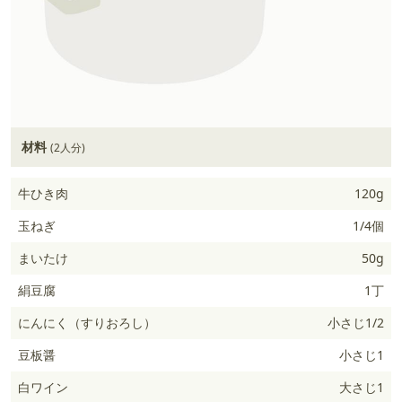
材料
(2人分)
牛ひき肉
120g
玉ねぎ
1/4個
まいたけ
50g
絹豆腐
1丁
にんにく（すりおろし）
小さじ1/2
豆板醤
小さじ1
白ワイン
大さじ1