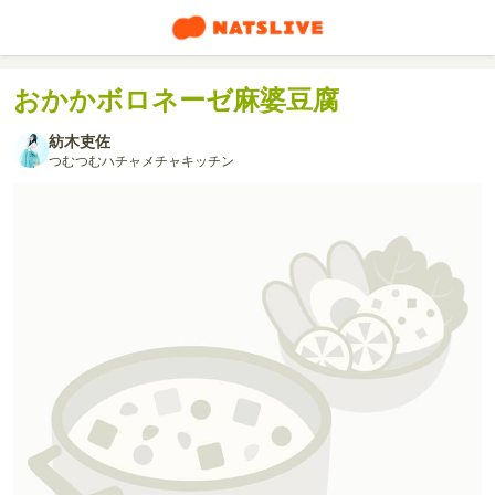
おかかボロネーゼ麻婆豆腐
紡木吏佐
つむつむハチャメチャキッチン