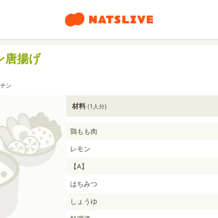
ン唐揚げ
チン
材料
(1人分)
鶏もも肉
レモン
【A】
はちみつ
しょうゆ