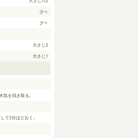
大さじ1/2
少々
少々
大さじ2
大さじ1
水気を拭き取る。
出して2分ほどおく。