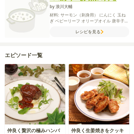
by 浪川大輔
材料:
サーモン（刺身用）
にんにく
玉ね
ぎ
ベビーリーフ
オリーブオイル
唐辛子
塩
粗びき黒こしょう
レシピを見る
エピソード一覧
仲良く贅沢の極みハンバ
仲良く生姜焼きをクッキ