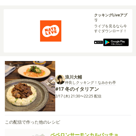
クッキングLiveアプ
リ
ライブを見るなら今
すぐダウンロード！
浪川大輔
仲良しクッキング！なみかわ亭
#17 冬のイタリアン
2/17 (木) 21:30〜22:25 配信
この配信で作った他のレシピ
ペペロンサーモンカルパッチョ