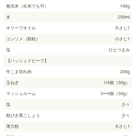
無洗米（生米でも可）
140g
水
250ml
オリーブオイル
大さじ1
コンソメ（顆粒）
小さじ1
塩
ひとつまみ
【ハッシュドビーフ】
牛こま切れ肉
200g
玉ねぎ
1/4個（50g）
マッシュルーム
3〜4個（50g）
塩
少々
粗びき黒こしょう
少々
薄力粉
大さじ1