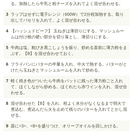
る。加熱したら牛乳と粉チーズを入れてよく混ぜ合わせる。
3
ラップはせずに電子レンジ（600W）で2分程加熱する。取り
出してパセリを入れて、よく混ぜ合わせる。
4
【ハッシュドビーフ】 玉ねぎは薄切りにする。マッシュルー
ムは付け根の硬い部分を切り落とし、薄切りにする。
5
牛肉は塩、粗びき黒こしょうを振り、炒める直前に薄力粉をま
ぶす。【B】を混ぜ合わせておく。
6
フライパンにバターの半量を入れ、中火で熱する。バターがと
けたら玉ねぎとマッシュルームを入れて炒める。
7
軽く焼き色がついたら牛肉をバットに残った薄力粉ごと入れ
て、ほぐしながら炒める。ほぐれたら赤ワインを入れ、混ぜ合
わせる。
8
混ぜ合わせた【B】を入れ、程よく水分がなくなるまで弱火で
煮込む。煮込んだら火を止めて残りのバターを入れてとかし混
ぜる。
9
器に<3>、<8>を盛りつけ、オリーブオイルを回しかける。