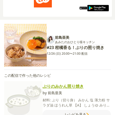
前島亜美
あみたのおひとり様キッチン
#23 柑橘香る！ぶりの照り焼き
12/26 (日) 20:00〜21:00 配信
この配信で作った他のレシピ
ぶりのみかん照り焼き
by 前島亜美
材料:
ぶり（切り身）
みかん
塩
薄力粉
サ
ラダ油
ほうれん草
【A】
しょうゆ
みりん
酒
砂糖
レシピを見る