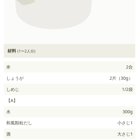
材料
(1〜2人分)
米
2合
しょうが
2片（30g）
しめじ
1/2袋
【A】
水
300g
和風顆粒だし
小さじ1
酒
大さじ1