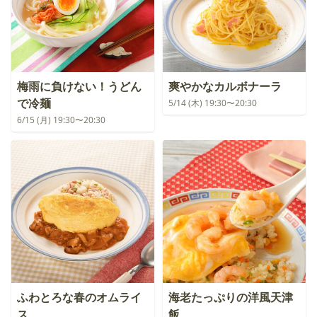
梅雨に負けない！うどん
爽やかなカルボナーラ
で冷麺
5/14 (木) 19:30〜20:30
6/15 (月) 19:30〜20:30
ふわとろな春のオムライ
海老たっぷりの洋風天津
ス
飯