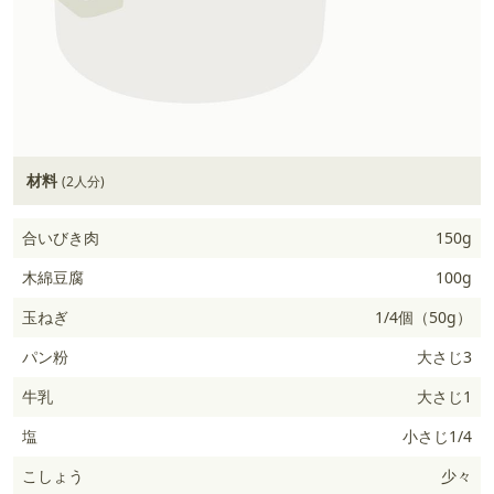
材料
(2人分)
合いびき肉
150g
木綿豆腐
100g
玉ねぎ
1/4個（50g）
パン粉
大さじ3
牛乳
大さじ1
塩
小さじ1/4
こしょう
少々