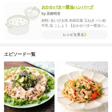
おかかバター醤油ハンバーグ
by 高柳明音
材料:
合いびき肉
木綿豆腐
玉ねぎ
パン粉
牛乳
塩
こしょう
【おかかバター醤油ソー
ス】
しょうゆ
みりん
酒
砂糖
水
かつお節
レシピを見る
バター
【水溶き片栗粉】
水
片栗粉
エピソード一覧