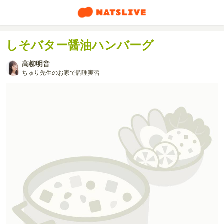
しそバター醤油ハンバーグ
高柳明音
ちゅり先生のお家で調理実習