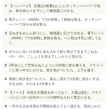
1
【ハンバーグ】 豆腐は2枚重ねにしたキッチンペーパーで包
み、巻き終わりを下にして耐熱皿にのせる。
2
電子レンジ（600W）で2分加熱して粗熱を取る。キッチンペ
ーパーで水分を拭き取る。
3
玉ねぎをみじん切りにし、耐熱皿に広げてのせる。電子レンジ
（600W）で1分加熱し粗熱を取る。パン粉は牛乳に浸してお
く。
4
ボウルに合いびき肉と塩を入れて粘り気がでるまでこねる。
<2>、<3>、こしょうを加えてしっかりと混ぜる。
5
2等分にして空気をぬくように小判型に形を整える。フライパ
ンに並べ中火にかける。焼き色がついたら、上下を返す。
6
両面に焼き色がついたら、蓋をし弱火で2分蒸し焼きにする。
火を止め、そのまま2分蒸らす。
7
【ソース】 水溶き片栗粉を作っておく。大葉は刻む。フライ
パンにバター以外のソースの材料を入れて煮立たせる。
8
一旦火を止め水溶き片栗粉を加えてよく混ぜる。弱火にかけ