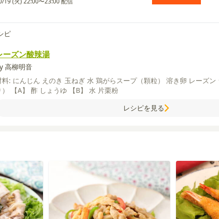
0/19 (火) 22:00〜23:00 配信
シピ
レーズン酸辣湯
by 高柳明音
材料:
にんじん
えのき
玉ねぎ
水
鶏がらスープ（顆粒）
溶き卵
レーズン
り）
【A】
酢
しょうゆ
【B】
水
片栗粉
レシピを見る