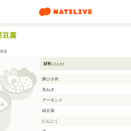
婆豆腐
実習
材料
(2人分)
豚ひき肉
長ねぎ
アーモンド
絹豆腐
にんにく