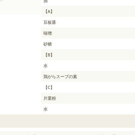
酒
【A】
豆板醤
味噌
砂糖
【B】
水
鶏がらスープの素
【C】
片栗粉
水