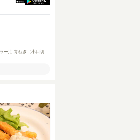
ラー油
青ねぎ（小口切