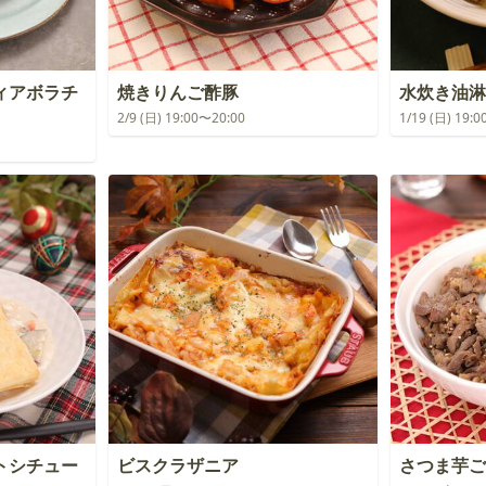
ィアボラチ
焼きりんご酢豚
水炊き油淋
2/9 (日) 19:00〜20:00
1/19 (日) 19:
トシチュー
ビスクラザニア
さつま芋ご