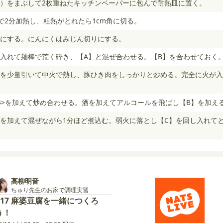
）をまぶして2枚重ねたキッチンペーパーに包んで耐熱皿に置く。
）で2分加熱し、粗熱がとれたら1cm角に切る。
にする。にんにくはみじん切りにする。
入れて麺棒で荒く砕き、【A】と混ぜ合わせる。【B】を合わせておく
を少量引いて中火で熱し、豚ひき肉をしっかりと炒める。完全に火が入っ
4>を加えて炒め合わせる。酒を加えてアルコールを飛ばし【B】を加え
を加えて混ぜながら1分ほど煮込む。弱火に落とし【C】を回し入れて
高柳明音
ちゅり先生のお家で調理実習
#17 麻婆豆腐を一緒につくろ
う！