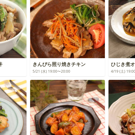
丼
きんぴら照り焼きチキン
ひじき煮オ
5/21 (水) 19:00〜20:00
4/19 (土) 19: