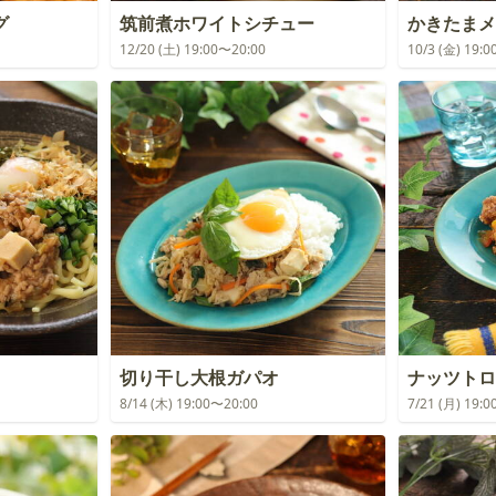
グ
筑前煮ホワイトシチュー
かきたまメ
12/20 (土) 19:00〜20:00
10/3 (金) 19:
切り干し大根ガパオ
ナッツトロ
8/14 (木) 19:00〜20:00
7/21 (月) 19: