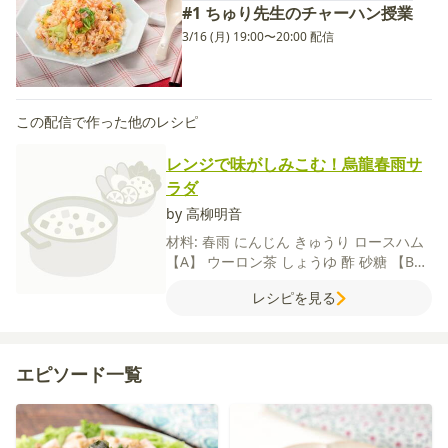
#1 ちゅり先生のチャーハン授業
3/16 (月) 19:00〜20:00 配信
この配信で作った他のレシピ
レンジで味がしみこむ！烏龍春雨サ
ラダ
by 高柳明音
材料:
春雨
にんじん
きゅうり
ロースハム
【A】
ウーロン茶
しょうゆ
酢
砂糖
【B】
ごま油
いり白ごま
レシピを見る
エピソード一覧