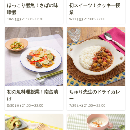
ほっこり煮魚！さばの味
初スイーツ！クッキー授
噌煮
業
10/9 (金) 21:30〜22:30
9/11 (金) 21:00〜22:00
初の魚料理授業！南蛮漬
ちゅり先生のドライカレ
け
ー
8/30 (日) 21:00〜22:00
7/29 (水) 21:00〜22:00