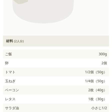
材料
(2人分)
ご飯
300g
卵
2個
トマト
1/2個（50g）
玉ねぎ
1/4個（50g）
ベーコン
2枚（40g）
レタス
1枚（30g）
サラダ油
小さじ1/2