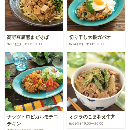
高野豆腐煮まぜそば
切り干し大根ガパオ
9/13 (土) 19:00〜20:00
8/14 (木) 19:00〜20:00
ナッツトロピカルモチコ
オクラのごま和え牛丼
チキン
6/6 (金) 19:00〜20:00