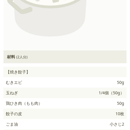
材料
(2人分)
【焼き餃子】
むきエビ
50g
玉ねぎ
1/4個（50g）
鶏ひき肉（もも肉）
50g
餃子の皮
10枚
ごま油
小さじ2