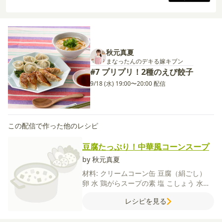
秋元真夏
まなったんのデキる嫁キブン
#7 プリプリ！2種のえび餃子
9/18 (水) 19:00〜20:00 配信
この配信で作った他のレシピ
豆腐たっぷり！中華風コーンスープ
by 秋元真夏
材料:
クリームコーン缶
豆腐（絹ごし）
卵
水
鶏がらスープの素
塩
こしょう
水菜
【水溶き片栗粉】
片栗粉
水
レシピを見る