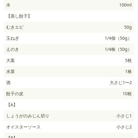
水
100ml
【蒸し餃子】
むきエビ
50g
玉ねぎ
1/4個（50g）
えのき
1/4株（50g）
大葉
5枚
水菜
1株
酒
大さじ1〜2
餃子の皮
10枚
【A】
しょうがのみじん切り
小さじ1
オイスターソース
小さじ2
【B】