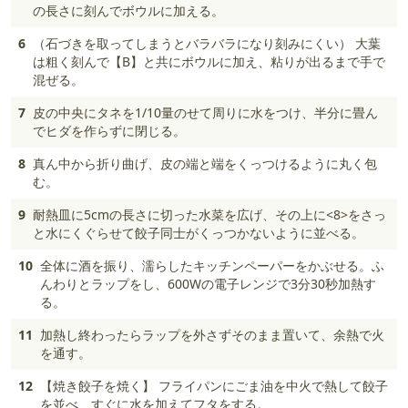
の長さに刻んでボウルに加える。
6
（石づきを取ってしまうとバラバラになり刻みにくい） 大葉
は粗く刻んで【B】と共にボウルに加え、粘りが出るまで手で
混ぜる。
7
皮の中央にタネを1/10量のせて周りに水をつけ、半分に畳ん
でヒダを作らずに閉じる。
8
真ん中から折り曲げ、皮の端と端をくっつけるように丸く包
む。
9
耐熱皿に5cmの長さに切った水菜を広げ、その上に<8>をさっ
と水にくぐらせて餃子同士がくっつかないように並べる。
10
全体に酒を振り、濡らしたキッチンペーパーをかぶせる。ふ
んわりとラップをし、600Wの電子レンジで3分30秒加熱す
る。
11
加熱し終わったらラップを外さずそのまま置いて、余熱で火
を通す。
12
【焼き餃子を焼く】 フライパンにごま油を中火で熱して餃子
を並べ、すぐに水を加えてフタをする。