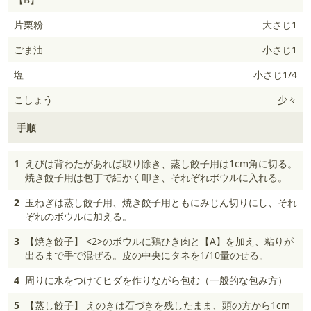
片栗粉
大さじ1
ごま油
小さじ1
塩
小さじ1/4
こしょう
少々
手順
1
えびは背わたがあれば取り除き、蒸し餃子用は1cm角に切る。
焼き餃子用は包丁で細かく叩き、それぞれボウルに入れる。
2
玉ねぎは蒸し餃子用、焼き餃子用ともにみじん切りにし、それ
ぞれのボウルに加える。
3
【焼き餃子】 <2>のボウルに鶏ひき肉と【A】を加え、粘りが
出るまで手で混ぜる。皮の中央にタネを1/10量のせる。
4
周りに水をつけてヒダを作りながら包む（一般的な包み方）
5
【蒸し餃子】 えのきは石づきを残したまま、頭の方から1cm