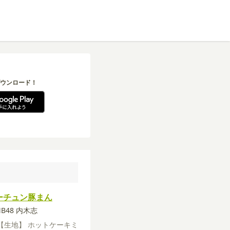
ウンロード！
ーチュン豚まん
MB48 内木志
【生地】
ホットケーキミ