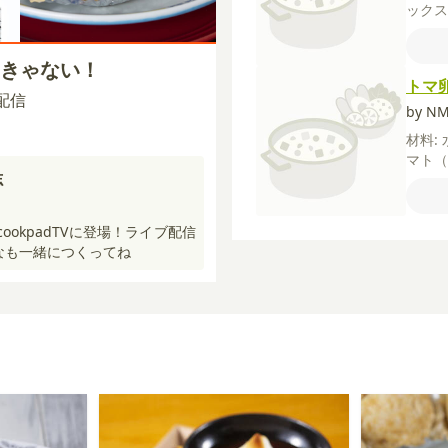
ック
豚バ
椒
ご
うっきゃない！
ース
トマ
ーブ)
0 配信
チーズ
by N
材料:
マト
志
ふり
cookpadTVに登場！ライブ配信
なも一緒につくってね