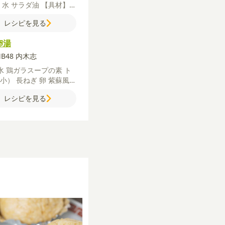
ス
水
サラダ油
【具材】
ラ肉
長ねぎ
メンマ
塩
胡
レシピを見る
ま油
【A】
オイスターソ
醤油
生姜すりおろし(チュ
卵湯
【B】
片栗粉
水
ピザ用
MB48 内木志
水
鶏ガラスープの素
ト
（小）
長ねぎ
卵
紫蘇風味
かけ
ラー油
レシピを見る