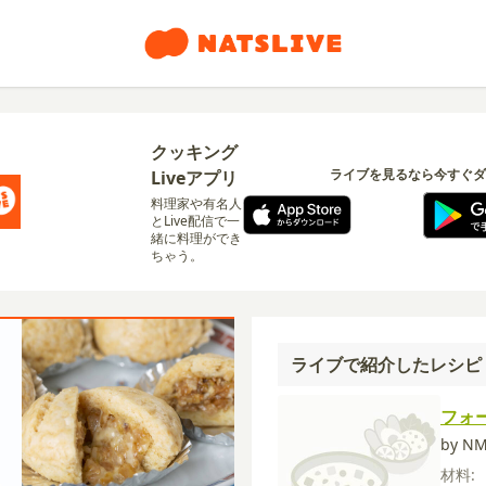
クッキング
ライブを見るなら今すぐダ
Liveアプリ
料理家や有名人
とLive配信で一
緒に料理ができ
ちゃう。
ライブで紹介したレシピ
フォ
by N
材料: