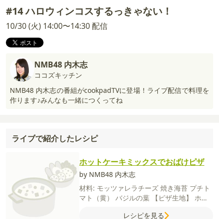
#14 ハロウィンコスするっきゃない！
10/30 (火) 14:00〜14:30 配信
NMB48 内木志
ココズキッチン
NMB48 内木志の番組がcookpadTVに登場！ライブ配信で料理を
作ります♪みんなも一緒につくってね
ライブで紹介したレシピ
ホットケーキミックスでおばけピザ
by NMB48 内木志
材料:
モッツァレラチーズ
焼き海苔
プチト
マト（黄）
バジルの葉
【ピザ生地】
ホッ
トケーキミックス
薄力粉
豆腐
塩
オリーブ
レシピを見る
オイル
【ソース】
玉ねぎ
ケチャップ
ウス