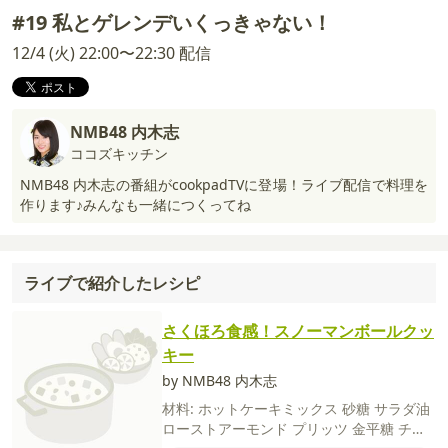
#19 私とゲレンデいくっきゃない！
12/4 (火) 22:00〜22:30 配信
NMB48 内木志
ココズキッチン
NMB48 内木志の番組がcookpadTVに登場！ライブ配信で料理を
作ります♪みんなも一緒につくってね
ライブで紹介したレシピ
さくほろ食感！スノーマンボールクッ
キー
by NMB48 内木志
材料:
ホットケーキミックス
砂糖
サラダ油
ローストアーモンド
プリッツ
金平糖
チョ