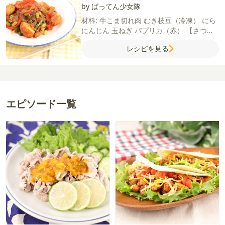
by ばってん少女隊
材料:
牛こま切れ肉
むき枝豆（冷凍）
にら
にんじん
玉ねぎ
パプリカ（赤）
【さつま
揚げ】
はんぺん
しょうが（すりおろし）
レシピを見る
マヨネーズ
片栗粉
塩
サラダ油
ごま油
塩
いりごま（白）
唐辛子（糸切り）
【A】
コ
チュジャン
豆板醤
しょうゆ
砂糖
酒
にんに
く（すりおろし）
【プルコギ】
紅しょうが
エピソード一覧