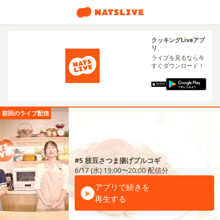
クッキングLiveアプ
リ
ライブを見るなら今
すぐダウンロード！
前回のライブ配信
#5 枝豆さつま揚げプルコギ
6/17 (水) 19:00〜20:00
配信分
アプリで続きを
再生する