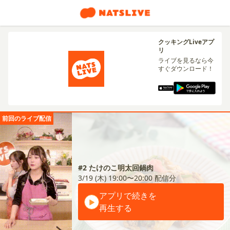
クッキングLiveアプ
リ
ライブを見るなら今
すぐダウンロード！
前回のライブ配信
#2 たけのこ明太回鍋肉
3/19 (木) 19:00〜20:00
配信分
アプリで続きを
再生する