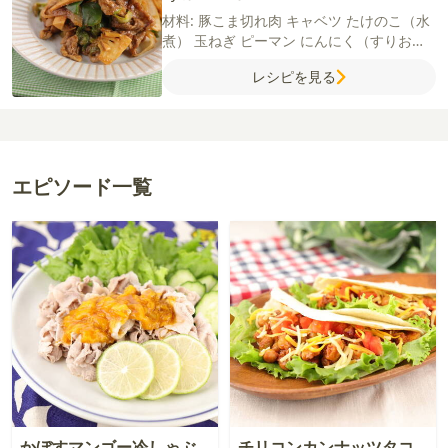
材料:
豚こま切れ肉
キャベツ
たけのこ（水
煮）
玉ねぎ
ピーマン
にんにく（すりおろ
し）
しょうが（すりおろし）
塩
片栗粉
サ
レシピを見る
ラダ油
ごま油
【A】
明太子
甜麺醤
酒
しょ
うゆ
オイスターソース
鶏がらスープの素
にんにく（すりおろし）
しょうが（すりお
ろし）
エピソード一覧
かぼすマンゴー冷しゃぶ
チリコンカンナッツタコ