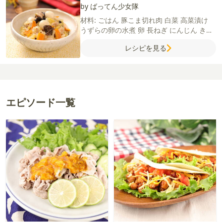
by ばってん少女隊
材料:
ごはん
豚こま切れ肉
白菜
高菜漬け
うずらの卵の水煮
卵
長ねぎ
にんじん
きく
らげ
にんにく（すりおろし）
しょうが（す
レシピを見る
りおろし）
ごま油
【A】
しょうゆ
ごま油
鶏がらスープの素
塩
粗びき黒こしょう
【B】
水
片栗粉
酒
しょうゆ
鶏がらスープ
の素
エピソード一覧