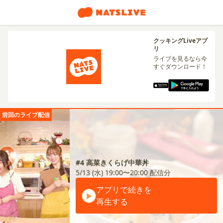
クッキングLiveアプ
リ
ライブを見るなら今
すぐダウンロード！
前回のライブ配信
#4 高菜きくらげ中華丼
5/13 (水) 19:00〜20:00
配信分
アプリで続きを
再生する