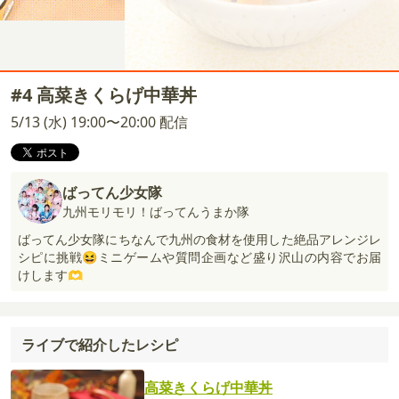
#4 高菜きくらげ中華丼
5/13 (水) 19:00〜20:00 配信
ばってん少女隊
九州モリモリ！ばってんうまか隊
ばってん少女隊にちなんで九州の食材を使用した絶品アレンジレ
シピに挑戦😆ミニゲームや質問企画など盛り沢山の内容でお届
けします🫶
ライブで紹介したレシピ
高菜きくらげ中華丼