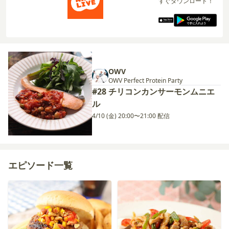
すぐダウンロード！
OWV
OWV Perfect Protein Party
#28 チリコンカンサーモンムニエ
ル
4/10 (金) 20:00〜21:00 配信
エピソード一覧