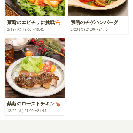
禁断のエビチリに挑戦🦐
禁断のチゲハンバーグ
3/19 (火) 19:00〜19:45
2/23 (金) 21:00〜21:45
禁断のローストチキン🍗
12/22 (金) 21:00〜21:45