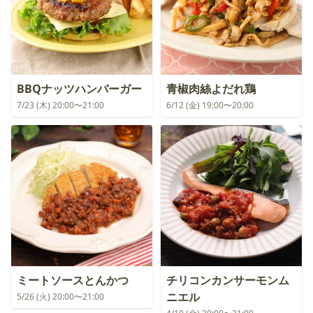
BBQナッツハンバーガー
青椒肉絲よだれ鶏
7/23 (木) 20:00〜21:00
6/12 (金) 19:00〜20:00
ミートソースとんかつ
チリコンカンサーモンム
ニエル
5/26 (火) 20:00〜21:00