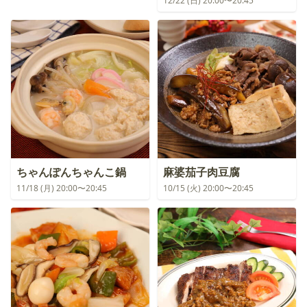
12/22 (日) 20:00〜20:45
ちゃんぽんちゃんこ鍋
麻婆茄子肉豆腐
11/18 (月) 20:00〜20:45
10/15 (火) 20:00〜20:45