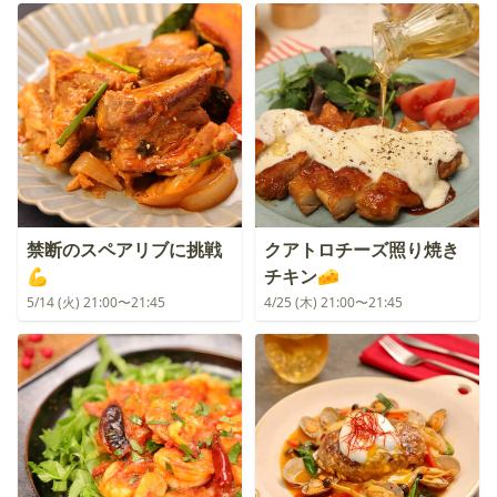
禁断のスペアリブに挑戦
クアトロチーズ照り焼き
💪
チキン🧀
5/14 (火) 21:00〜21:45
4/25 (木) 21:00〜21:45