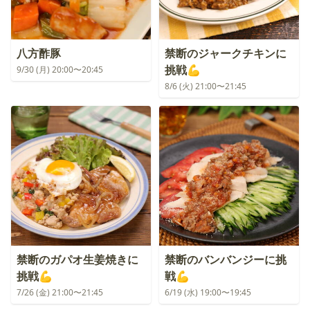
八方酢豚
禁断のジャークチキンに
挑戦💪
9/30 (月) 20:00〜20:45
8/6 (火) 21:00〜21:45
禁断のガパオ生姜焼きに
禁断のバンバンジーに挑
挑戦💪
戦💪
7/26 (金) 21:00〜21:45
6/19 (水) 19:00〜19:45