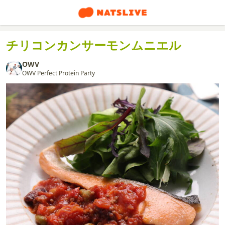
チリコンカンサーモンムニエル
OWV
OWV Perfect Protein Party