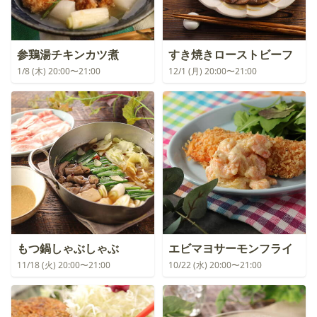
参鶏湯チキンカツ煮
すき焼きローストビーフ
1/8 (木) 20:00〜21:00
12/1 (月) 20:00〜21:00
もつ鍋しゃぶしゃぶ
エビマヨサーモンフライ
11/18 (火) 20:00〜21:00
10/22 (水) 20:00〜21:00