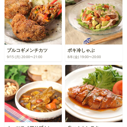
プルコギメンチカツ
ポキ冷しゃぶ
9/15 (月) 20:00〜21:00
8/8 (金) 19:00〜20:00