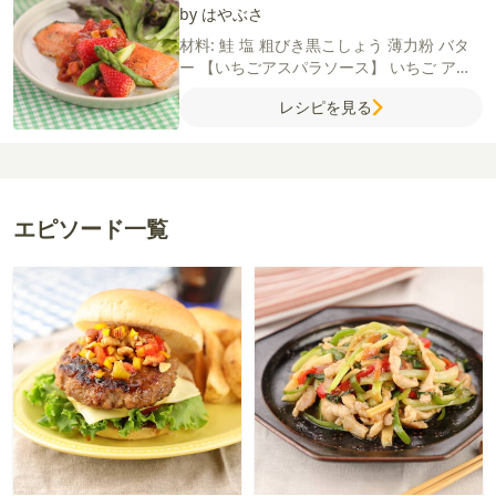
by はやぶさ
材料:
鮭
塩
粗びき黒こしょう
薄力粉
バタ
ー
【いちごアスパラソース】
いちご
アス
パラガス
カットトマト缶
砂糖
ウスターソ
レシピを見る
ース
ケチャップ
コンソメ（顆粒）
エピソード一覧