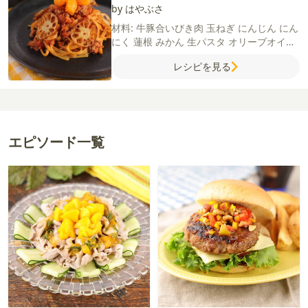
by はやぶさ
材料:
牛豚合いびき肉
玉ねぎ
にんじん
にん
にく
蓮根
みかん
生パスタ
オリーブオイル
赤ワイン
サラダ油
【A】
水
カットトマト
レシピを見る
コンソメ（顆粒）
ウスターソース
ケチャッ
プ
塩
粗びき黒こしょう
エピソード一覧