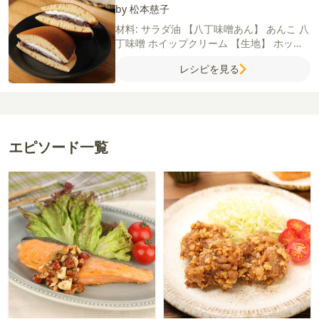
by 松本慈子
材料:
サラダ油
【八丁味噌あん】
あんこ
八
丁味噌
ホイップクリーム
【生地】
ホット
ケーキミックス
卵
砂糖
はちみつ
牛乳
レシピを見る
エピソード一覧